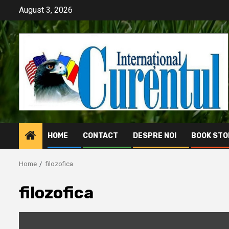
Skip
August 3, 2026
to
content
HOME
CONTACT
DESPRE NOI
BOOK STO
Home
filozofica
filozofica