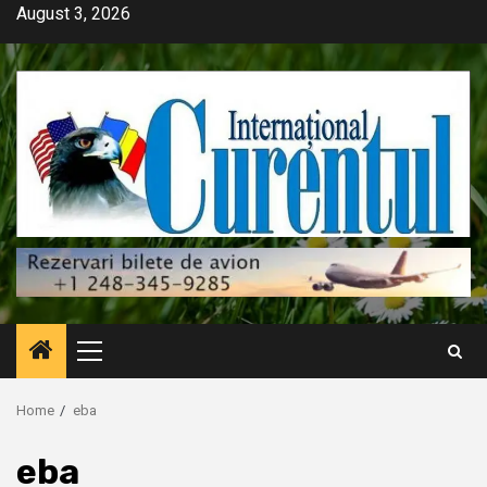
Skip
August 3, 2026
to
content
Primary
Menu
Home
eba
eba