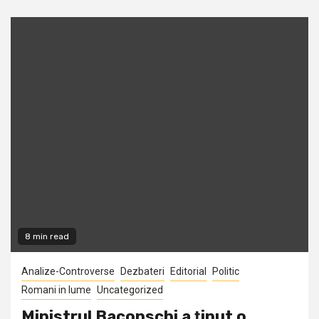
8 min read
Analize-Controverse
Dezbateri
Editorial
Politic
Romani in lume
Uncategorized
Ministrul Baconschi a ţinut o