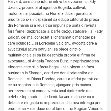
Harvard, care scrie istorie intr-o tara vecina… si Edy
Uzunov, proprietarul agentiei Regatta, cultivat,
meloman, impecabil… si Floriana Jucan, jurnalista
erudita ce s-a incapatanat sa educe cititorul de presa
din Romania si a reusit sa impuna pe piata o revista
fara femei dezbracate si barfe dezgustatoare… si Fady
Zaidan, cel mai conectat si charismatic manager pe
care ilcunosc…. si Loredana Salcianu, avocata care a
avut curajul acum patru ani sa plece dintr-o
multinationala si sa isi deschida propria ei firma de
avocatura… si Angela Teodora Burz, intreprinzatoarea
eleganta care si-a facut bagajul si a plecat sa faca
business in Shangai, dar duce dorul prietenilor din
Romania … si Diana Dondoe, care i-a sfidat pe toti cei
ce au respins-o in Romania, ajungand prin munca,
perseverenta si consecventa unul dintre cele mai
celebre top modele ale lumii, facand milioane cu o
detasare eleganta si impresionand lumea intreaga prin
eruditia sa – dar duce dorul tarii ei… si Bogdan Voica, la