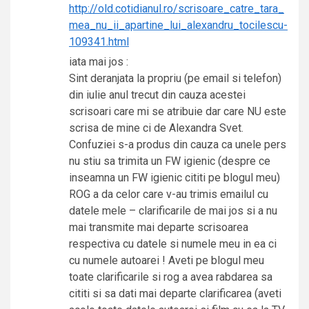
http://old.cotidianul.ro/scrisoare_catre_tara_
mea_nu_ii_apartine_lui_alexandru_tocilescu-
109341.html
iata mai jos :
Sint deranjata la propriu (pe email si telefon)
din iulie anul trecut din cauza acestei
scrisoari care mi se atribuie dar care NU este
scrisa de mine ci de Alexandra Svet.
Confuziei s-a produs din cauza ca unele pers
nu stiu sa trimita un FW igienic (despre ce
inseamna un FW igienic cititi pe blogul meu)
ROG a da celor care v-au trimis emailul cu
datele mele – clarificarile de mai jos si a nu
mai transmite mai departe scrisoarea
respectiva cu datele si numele meu in ea ci
cu numele autoarei ! Aveti pe blogul meu
toate clarificarile si rog a avea rabdarea sa
cititi si sa dati mai departe clarificarea (aveti