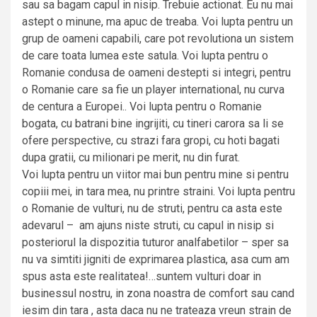
sau sa bagam capul in nisip. Trebuie actionat. Eu nu mai
astept o minune, ma apuc de treaba. Voi lupta pentru un
grup de oameni capabili, care pot revolutiona un sistem
de care toata lumea este satula. Voi lupta pentru o
Romanie condusa de oameni destepti si integri, pentru
o Romanie care sa fie un player international, nu curva
de centura a Europei.. Voi lupta pentru o Romanie
bogata, cu batrani bine ingrijiti, cu tineri carora sa li se
ofere perspective, cu strazi fara gropi, cu hoti bagati
dupa gratii, cu milionari pe merit, nu din furat.
Voi lupta pentru un viitor mai bun pentru mine si pentru
copiii mei, in tara mea, nu printre straini. Voi lupta pentru
o Romanie de vulturi, nu de struti, pentru ca asta este
adevarul – am ajuns niste struti, cu capul in nisip si
posteriorul la dispozitia tuturor analfabetilor – sper sa
nu va simtiti jigniti de exprimarea plastica, asa cum am
spus asta este realitatea!…suntem vulturi doar in
businessul nostru, in zona noastra de comfort sau cand
iesim din tara , asta daca nu ne trateaza vreun strain de