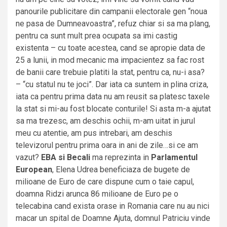
panourile publicitare din campanii electorale gen “noua
ne pasa de Dumneavoastra”, refuz chiar si sa ma plang,
pentru ca sunt mult prea ocupata sa imi castig
existenta – cu toate acestea, cand se apropie data de
25 a lunii, in mod mecanic ma impacientez sa fac rost
de banii care trebuie platiti la stat, pentru ca, nu-i asa?
– “cu statul nu te joci”. Dar iata ca suntem in plina criza,
iata ca pentru prima data nu am reusit sa platesc taxele
la stat si mi-au fost blocate conturile! Si asta m-a ajutat
sa ma trezesc, am deschis ochii, m-am uitat in jurul
meu cu atentie, am pus intrebari, am deschis
televizorul pentru prima oara in ani de zile…si ce am
vazut?
EBA si Becali
ma reprezinta in
Parlamentul
European
, Elena Udrea beneficiaza de bugete de
milioane de Euro de care dispune cum o taie capul,
doamna Ridzi arunca 86 milioane de Euro pe o
telecabina cand exista orase in Romania care nu au nici
macar un spital de Doamne Ajuta, domnul Patriciu vinde