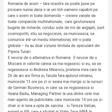
Romania de acum – tara noastra se poate pune pe
picioare numai daca s-ar uni toti oamenii capabili pe
care ii avem in toate domeniile – creiere vanate de
toate companiile multinationale, care gestioneaza
bugete de miliarde, conduc sute de mii de angajati, sunt
cosmopoliti, stiu sa negocieze, sa munceasca, sa
comunice intr-un mediu international, intr-o piata
globala – nu au doar viziune limitata de speculant din
Pipera Tunari.
E nevoie de o alternativa in Romania . E nevoie de o
Miscare in valorile careia sa ma regasesc si eu, sa se
regaseasca si Andreea Minescu, prietena mea care la
26 de ani are firma ei, facuta fara ajutorul nimanui,
munceste 13 ore pe zi si seara mai merge si la cursuri
de German Business, in care sa se regaseasca si
Ileana Badiu, Managing Partner la una dintre cele mai
mari agentii de publicitate, care munceste 14 ore pe zi
chiar si in luna a opta de sarcina… si Tereza Valcan,
expert in PR, care a studiat in State, face MBA la