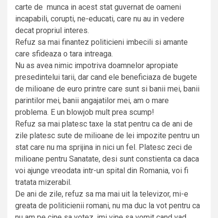
carte de munca in acest stat guvernat de oameni
incapabili, corupti, ne-educati, care nu au in vedere
decat propriul interes.
Refuz sa mai finantez politicieni imbecili si amante
care sfideaza o tara intreaga.
Nu as avea nimic impotriva doamnelor apropiate
presedintelui tarii, dar cand ele beneficiaza de bugete
de milioane de euro printre care sunt si banii mei, banii
parintilor mei, banii angajatilor mei, am o mare
problema. E un blowjob mult prea scump!
Refuz sa mai platesc taxe la stat pentru ca de ani de
zile platesc sute de milioane de lei impozite pentru un
stat care nu ma sprijina in nici un fel. Platesc zeci de
milioane pentru Sanatate, desi sunt constienta ca daca
voi ajunge vreodata intr-un spital din Romania, voi fi
tratata mizerabil.
De ani de zile, refuz sa ma mai uit la televizor, mi-e
greata de politicienii romani, nu ma duc la vot pentru ca
nu am pe cine sa votez, imi vine sa vomit cand vad