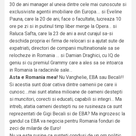
30 de ani manager al uneia dintre cele mai cunoscute si
exclusiviste agentii imobiliare din Europa…. si Eveline
Pauna, care la 20 de ani, face o facultate, lucreaza 10
ore pe zi si in putinul timp liber merge la Opera… si
Raluca Safta, care la 23 de ani a avut curajul sa-si
deschida propria ei firma de relocari si a ajutat sute de
expatriati, directori de companii multinationale sa se
relocheze in Romania … si Damian Draghici, cu IQ de
geniu si cu premiul Grammy care a ales sa se intoarca
in Romania la radacinile sale…
Asta e Romania mea!
Nu Vanghelie, EBA sau Becali!!
Si acestia sunt doar cativa dintre oamenii pe care ii
cunosc….mai sunt atatea milioane de oameni destepti
si muncitori, corecti si educati, capabili si integri… Ma
intreb, atatia oameni destepti nu se rusineaza ca sunt
reprezentati de Gigi Becali si de EBA? Ma ingrozesc la
gandul ca EBA va negocia pentru Romania fonduri de
zeci de milarde de Euro!
Nu va este rusine ca sunteti condusi de un om politic