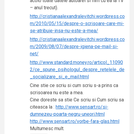
acolo toate datele autoarei si film cu ea la TV
– anul trecut).
http://cristianaalexandralevitchi.wordpress.co
m/2010/05/15/despre-o-scrisoare-care-mi-
se-atribuie-insa-nu-este-a-mea/
http://cristianaalexandralevitchi.wordpress.co
m/2009/08/07/despre-igiena-pe-mail-si-
net/
http://www.standard.money.ro/articol_11090
2/ce_spune_psihologul_despre_retelele_de
_socializare_si_e_mail.html
Cine stie ce scriu si cum scriu s-a prins ca
scrisoarea nu este a mea.
Cine doreste sa stie Ce scriu si Cum scriu sa
citeasca la :
http://www.sensart.ro/si-
dumnezeu-poarta-negru-uneori.html
http://www.sensart.ro/vorbe-fara-glas.html
Multumesc mult.