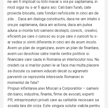
ne-am fi implicat cu totii macar o ora pe saptamana, in
mod sigur nu s-ar fi ajuns aici. Cati bani furati, cate
proiecte blocate, cate fonduri nefolosite in cinci ani de
zile…. Daca am dialoga constructiv, daca ne-am intalni o
ora pe saptamana, daca am actiona, daca am putea
aduna si monta toti oamenii destepti, corecti, creativi,
eficienti pe care ii cunosc eu si pe care ii cunosti tu s-
ar vedea si simti diferenta in cinci ani de acum incolo.
Avem un plan de organizare, avem un plan de finantare,
avem usi deschise catre marile centre politice si
financiare care cauta in Romania un interlocutor nou. Nu
credeti ca si marilor puteri le-ar face mai multa placere
sa discute cu oameni educati decat cu agramatii
parveniti ce reprezinta interesele Romaniei in
momentul de fata?
Propun infiintarea unei Miscari a Corporatilor – oameni
din banci, industrie, finante, firme de avocati, experti
PR, intreprinzatori privati care au calitatile necesare sa
scoata tara din criza. Este singura solutie viabila pentru