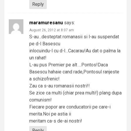
Reply
maramuresanu
says:
August 26, 2012 at 8:07 am
S-au…desteptat romanasii si l-au suspendat
pe d-l Basescu
inlocuindu-l cu d-l…Cacarau!Au dat o palma la
un rahat!
L-au pus Premier pe alt …Pontos!Daca
Basescu hahaie cand rade,Pontosul ranjeste
a schizofrenic!
Zau ca s-au romanasii nostri!!
Se zice ca multi (chiar prea multi!) plang dupa
comunism!
Fiecare popor are conducatorii pe care-i
merita.Noi pe astia ii
meritam ca-s de-ai nostri!
Reply