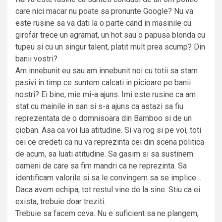
care nici macar nu poate sa pronunte Google? Nu va
este rusine sa va dati la o parte cand in masinile cu
girofar trece un agramat, un hot sau o papusa blonda cu
tupeu si cu un singur talent, platit mult prea scump? Din
banii vostri?
Am innebunit eu sau am innebunit noi cu totii sa stam
pasivi in timp ce suntem calcati in picioare pe banii
nostri? Ei bine, mie mi-a ajuns. Imi este rusine ca am
stat cu mainile in san si s-a ajuns ca astazi sa fiu
reprezentata de o domnisoara din Bamboo si de un
cioban. Asa ca voi lua atitudine. Si va rog si pe voi, toti
cei ce credeti ca nu va reprezinta cei din scena politica
de acum, sa luati atitudine. Sa gasim si sa sustinem
oameni de care sa fim mandri ca ne reprezinta. Sa
identificam valorile si sa le convingem sa se implice…
Daca avem echipa, tot restul vine de la sine. Stiu ca ei
exista, trebuie doar treziti.
Trebuie sa facem ceva. Nu e suficient sa ne plangem,