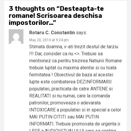
3 thoughts on “
Desteapta-te
romane! Scrisoarea deschisa
impostorilor…
”
Rotaru C. Constantin
says:
May 20, 2010 at 9:24 pm
Stimata doamna, v-ati trezit destul de tarziu
!!! Dar, consider ca nu <>. Trebuie sa
mentionez ca pentru trezirea Natiunii Romane
trebuie luptat cu maxima atentie si cu toata
fermitatea ! Obiectivul de baza al acestei
lupte este combaterea DEZINFORMARII
populatiei, practicata de catre ANTENE si
REALITATI si nu numai, care la comanda
patronilor, promoveaza o adevarata
INTOXICARE a populatiei si in special a celor
MAI PUTIN CITITI sau MAI PUTIN
INFORMATI. Trebuie promovata de urgenta o
LEGE a AUDIOVIZUALULUI care sa contina