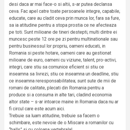
desi daca ar mai face-o si altii, s-ar putea declansa
ceva. Fac apel catre toate persoanele integre, capabile,
educate, care au cladit ceva prin munca lor, fara sa fure,
sa ia atitudine pentru a stopa prostia ce ne afecteaza
pe toti. Sunt milioane de tineri destepti, multi dintre ei
muncesc peste 12 ore pe zi pentru multinationale sau
pentru businessul lor propriu, oameni educati, in
Romania si peste hotare, oameni care au gestionat
milioane de euro, oameni cu viziune, talent, pro-activi,
integri, care stiu sa comunice eficient si stiu ce
inseamna sa livrezi, stiu ce inseamna un deadline, stiu
ce inseamna reresponsabilitatea; sunt sute de mii de
romani de calitate, plecati din Romania pentru a
produce si a consuma in alte tari, cladind economia
altor state – s-ar intoarce maine in Romania daca nu ar
fi circul care este acum aici.
Trebuie sa luam atitudine, trebuie sa facem o
schimbare, este nevoie de o Miscare a romanilor cu
“balls” si cu coloana vertebrala!