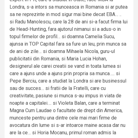
Londra, s-a intors sa munceasca in Romania si ar putea
sa ne reprezinte in mod sigur mai bine decat EBA… ..
si Radu Manolescu, care la 28 de ani si-a facut firma lui
de Head-Hunting, fara ajutorul nimanui si a adus-o in
topul firmelor de profil… si doamna Camelia Sucu,
ajunsa in TOP Capital fara sa fure un leu, prin munca sa
de ani de zile… si doamna Mihaela Nicola, guru-ul
publicitatii din Romania, si Maria Lucia Hohan,
designerul ale carei creatii se vand in toata lumea si
care a ajuns unde a ajuns prin propria sa munca….. si
Pepe Berciu, care a studiat la Londra si are businessul
sau de succes… si fratii de la Fratelli, care cu
creativitate, pasiune si munca s-au impus in viata de
noapte a capitalei…. si Violeta Balan, care a terminat
Magna Cum Laudae o facultate de drept din America,
munceste pentru una dintre cele mai mari firme de
avocatura din lume si s-ar intoarce maine acasa dar nu
are la ce… si Horia Mocanu, primul roman admis la