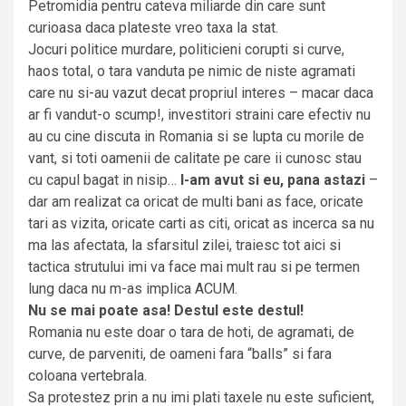
Petromidia pentru cateva miliarde din care sunt
curioasa daca plateste vreo taxa la stat.
Jocuri politice murdare, politicieni corupti si curve,
haos total, o tara vanduta pe nimic de niste agramati
care nu si-au vazut decat propriul interes – macar daca
ar fi vandut-o scump!, investitori straini care efectiv nu
au cu cine discuta in Romania si se lupta cu morile de
vant, si toti oamenii de calitate pe care ii cunosc stau
cu capul bagat in nisip…
l-am avut si eu, pana astazi
–
dar am realizat ca oricat de multi bani as face, oricate
tari as vizita, oricate carti as citi, oricat as incerca sa nu
ma las afectata, la sfarsitul zilei, traiesc tot aici si
tactica strutului imi va face mai mult rau si pe termen
lung daca nu m-as implica ACUM.
Nu se mai poate asa! Destul este destul!
Romania nu este doar o tara de hoti, de agramati, de
curve, de parveniti, de oameni fara “balls” si fara
coloana vertebrala.
Sa protestez prin a nu imi plati taxele nu este suficient,