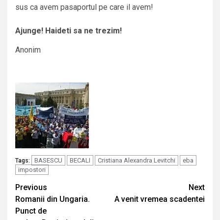
sus ca avem pasaportul pe care il avem!
Ajunge! Haideti sa ne trezim!
Anonim
BASESCU
BECALI
Cristiana Alexandra Levitchi
eba
Tags:
impostori
Continue
Previous
Next
Romanii din Ungaria.
A venit vremea scadentei
Reading
Punct de