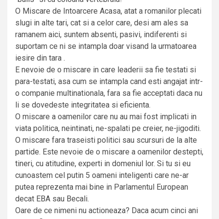
O Miscare de Intoarcere Acasa, atat a romanilor plecati
slugi in alte tari, cat si a celor care, desi am ales sa
ramanem aici, suntem absenti, pasivi, indiferenti si
suportam ce ni se intampla doar visand la urmatoarea
iesire din tara .
E nevoie de o miscare in care leaderii sa fie testati si
para-testati, asa cum se intampla cand esti angajat intr-
o companie multinationala, fara sa fie acceptati daca nu
li se dovedeste integritatea si eficienta.
O miscare a oamenilor care nu au mai fost implicati in
viata politica, neintinati, ne-spalati pe creier, ne-jigoditi.
O miscare fara traseisti politici sau scursuri de la alte
partide. Este nevoie de o miscare a oamenilor destepti,
tineri, cu atitudine, experti in domeniul lor. Si tu si eu
cunoastem cel putin 5 oameni inteligenti care ne-ar
putea reprezenta mai bine in Parlamentul European
decat EBA sau Becali.
Oare de ce nimeni nu actioneaza? Daca acum cinci ani