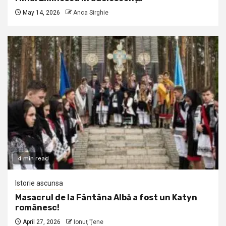
May 14, 2026
Anca Sirghie
4 min read
Istorie ascunsa
Masacrul de la Fântâna Albă a fost un Katyn
românesc!
April 27, 2026
Ionuţ Ţene