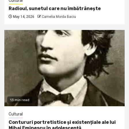
Cultural
Radioul, sunetul care nu îmbătrânește
May 14, 2026
Camelia Morda Baciu
13 min read
Cultural
Contururi portretistice și existențiale ale lui
Mihai Eminescu în adolescență