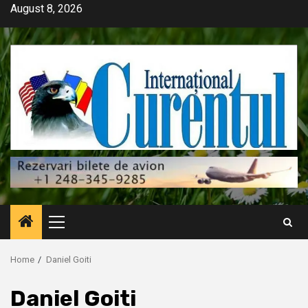
Skip
August 8, 2026
to
content
Primary
Menu
Home
Daniel Goiti
Daniel Goiti