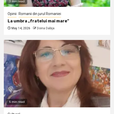
3 min read
Opinii
Romanii din jurul Romaniei
La umbra „fratelui mai mare”
May 14, 2026
Doina Dabija
5 min read