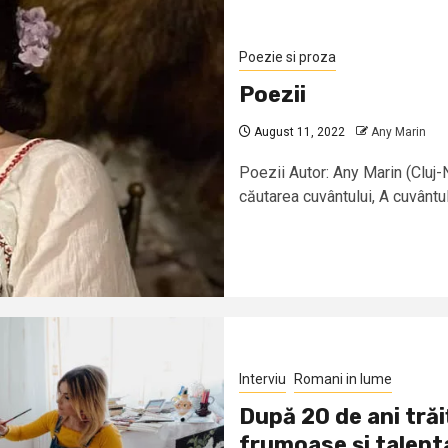
Poezie si proza
Poezii
August 11, 2022
Any Marin
Poezii Autor: Any Marin (Clu
căutarea cuvântului, A cuvântu
Interviu
Romani in lume
După 20 de ani trăi
frumoase şi talent