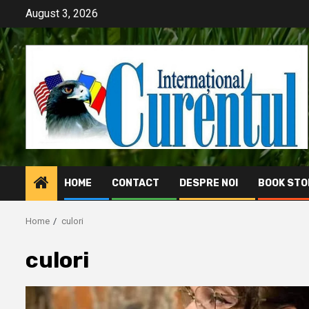
Skip
August 3, 2026
to
content
HOME
CONTACT
DESPRE NOI
BOOK STO
Home
culori
culori