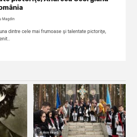
România
u Magdin
una dintre cele mai frumoase şi talentate pictoriţe,
it...
4 min read