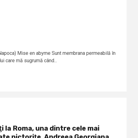
j-Napoca) Mise en abyme Sunt membrana permeabilă în
lui care mă sugrumă când...
ţi la Roma, una dintre cele mai
ate pictoriţe, Andreea Georgiana