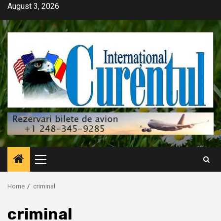
Skip
August 3, 2026
to
content
Primary
Menu
Home
criminal
criminal