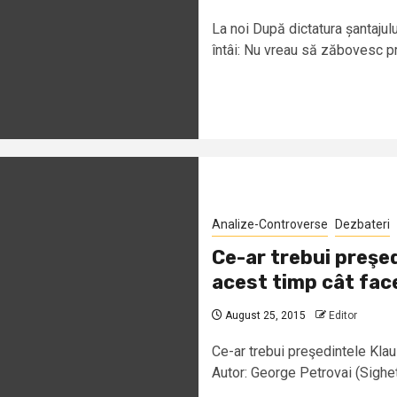
La noi După dictatura șantajul
întâi: Nu vreau să zăbovesc pr
Analize-Controverse
Dezbateri
Ce-ar trebui preşed
acest timp cât fac
August 25, 2015
Editor
Ce-ar trebui preşedintele Klau
Autor: George Petrovai (Sighet