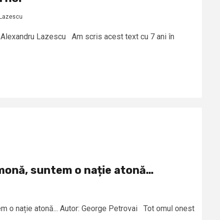
 Lazescu
: Alexandru Lazescu Am scris acest text cu 7 ani în
timonă, suntem o nație atonă…
em o nație atonă... Autor: George Petrovai Tot omul onest