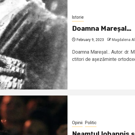
Istorie
Doamna Mareșal…
February 9, 2023
Magdalena Al
Doamna Mareșal... Autor: dr. 
ctitori de așezăminte ortodoxe,
Opinii
Politic
Neamţul Iohannis şi