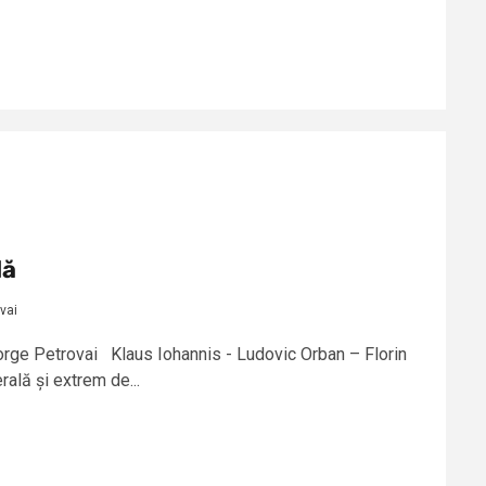
lă
vai
eorge Petrovai Klaus Iohannis - Ludovic Orban – Florin
erală și extrem de...