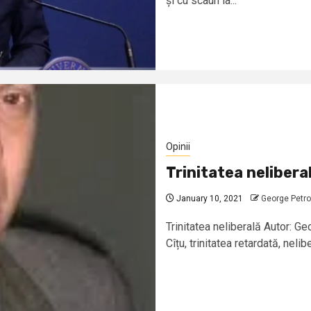
și cu scaun la...
Opinii
Trinitatea nelibera
January 10, 2021
George Petro
Trinitatea neliberală Autor: G
Cîțu, trinitatea retardată, nelib