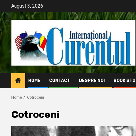
Skip
August 3, 2026
to
content
HOME
CONTACT
DESPRE NOI
BOOK STO
Home
Cotroceni
Cotroceni