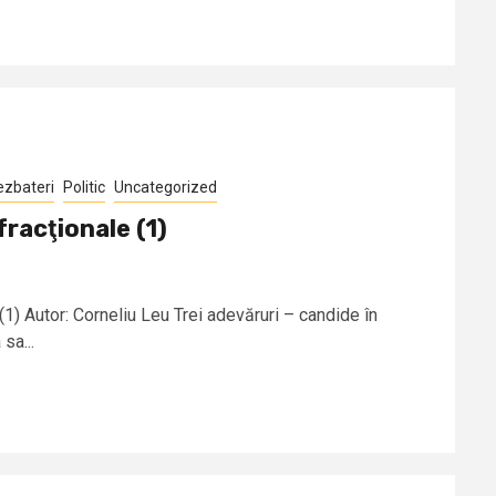
ezbateri
Politic
Uncategorized
nfracţionale (1)
e (1) Autor: Corneliu Leu Trei adevăruri – candide în
sa...