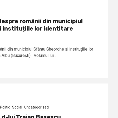
espre românii din municipiul
instituțiile lor identitare
i din municipiul Sfântu Gheorghe și instituțiile lor
 Albu (Bucureşti) Volumul lui...
Politic
Social
Uncategorized
 d-lui Traian Basescu