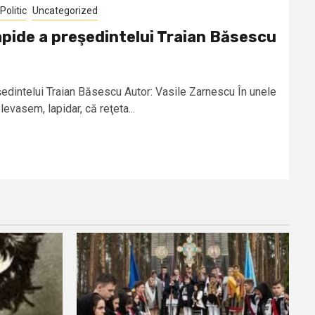
Politic
Uncategorized
apide a preşedintelui Traian Băsescu
şedintelui Traian Băsescu Autor: Vasile Zarnescu În unele
evasem, lapidar, că reţeta...