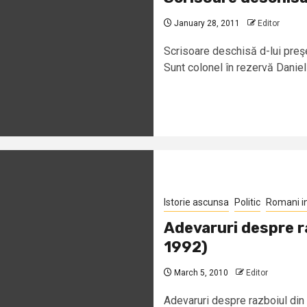
January 28, 2011
Editor
Scrisoare deschisă d-lui preşe
Sunt colonel în rezervă Daniel-
Istorie ascunsa
Politic
Romani i
Adevaruri despre r
1992)
March 5, 2010
Editor
Adevaruri despre razboiul din