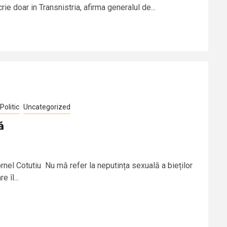
rie doar in Transnistria, afirma generalul de...
Politic
Uncategorized
ă
el Cotutiu Nu mă refer la neputința sexuală a bieților
e îl...