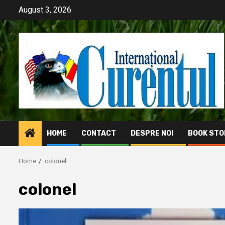
Skip
August 3, 2026
to
content
HOME
CONTACT
DESPRE NOI
BOOK STO
Home
colonel
colonel