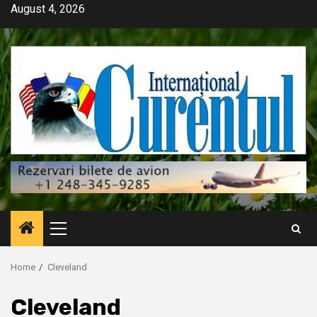
Skip
August 4, 2026
to
content
Primary
Menu
Home
Cleveland
Cleveland