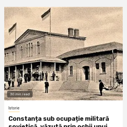
30 min read
Istorie
Constanța sub ocupație militară
sovietică, văzută prin ochii unui