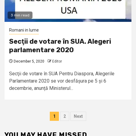
3 min read
Romani in lume
Secţii de votare în SUA. Alegeri
parlamentare 2020
December 5, 2020
Editor
Secţii de votare în SUA Pentru Diaspora, Alegerile
Parlamentare 2020 se vor desfășura pe 5 și 6
decembrie, anunță Ministerul...
Posts
1
2
Next
pagination
YOU MAY HAVE MISSED