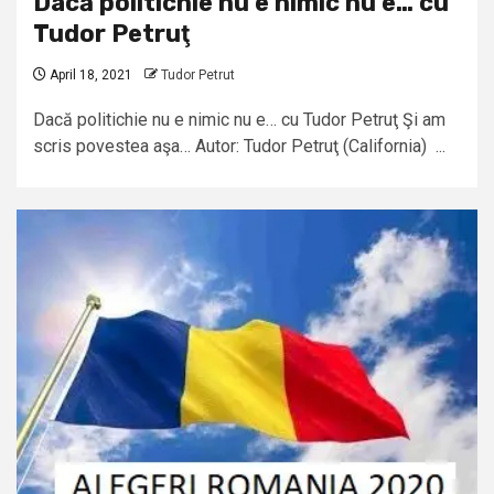
Dacă politichie nu e nimic nu e… cu
Tudor Petruţ
April 18, 2021
Tudor Petrut
Dacă politichie nu e nimic nu e… cu Tudor Petruţ Şi am
scris povestea aşa… Autor: Tudor Petruţ (California) ...