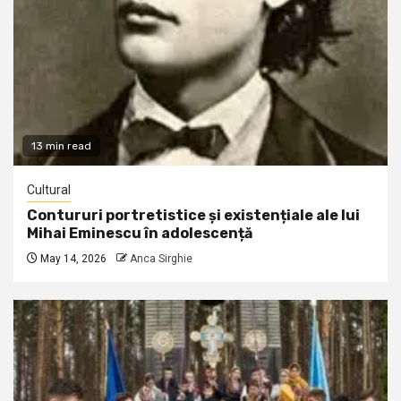
13 min read
Cultural
Contururi portretistice și existențiale ale lui
Mihai Eminescu în adolescență
May 14, 2026
Anca Sirghie