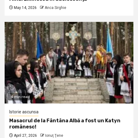
May 14, 2026
Anca Sirghie
4 min read
Istorie ascunsa
Masacrul de la Fântâna Albă a fost un Katyn
românesc!
April 27, 2026
Ionuţ Ţene