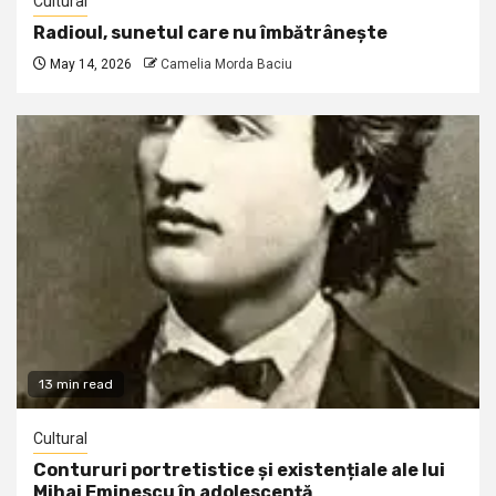
Cultural
Radioul, sunetul care nu îmbătrânește
May 14, 2026
Camelia Morda Baciu
13 min read
Cultural
Contururi portretistice și existențiale ale lui
Mihai Eminescu în adolescență