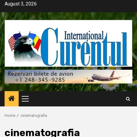
Skip
August 3, 2026
to
content
Primary
Menu
Home
cinematografia
cinematografia