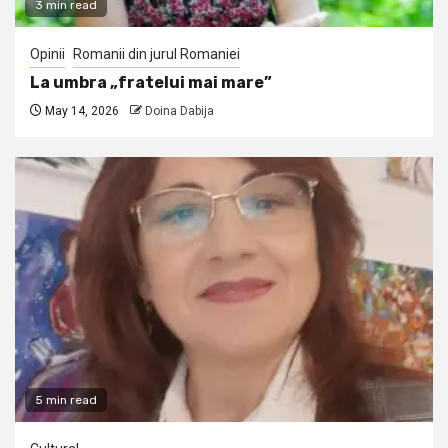
3 min read
Opinii
Romanii din jurul Romaniei
La umbra „fratelui mai mare”
May 14, 2026
Doina Dabija
5 min read