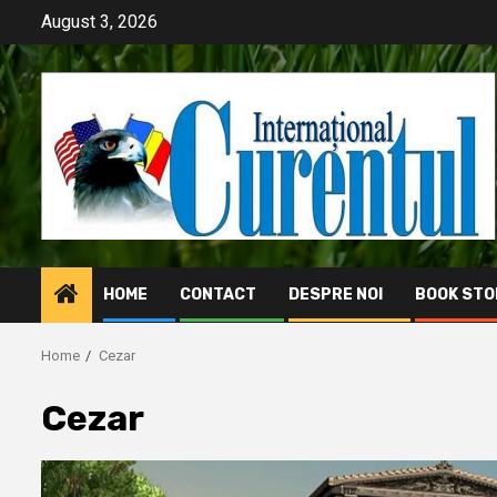
Skip
August 3, 2026
to
content
HOME
CONTACT
DESPRE NOI
BOOK STO
Home
Cezar
Cezar