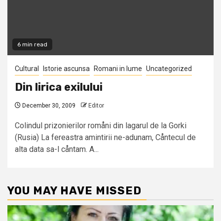
6 min read
Cultural
Istorie ascunsa
Romani in lume
Uncategorized
Din lirica exilului
December 30, 2009
Editor
Colindul prizonierilor romåni din lagarul de la Gorki
(Rusia) La fereastra amintirii ne-adunam, Cåntecul de
alta data sa-l cåntam. A...
YOU MAY HAVE MISSED