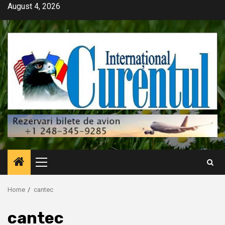
Skip
August 4, 2026
to
content
Primary
Menu
Home
cantec
cantec