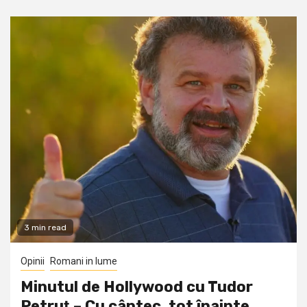
3 min read
Opinii
Romani in lume
Minutul de Hollywood cu Tudor
Petruţ – Cu cântec, tot înainte