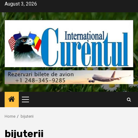
Skip
August 3, 2026
to
content
Primary
Menu
Home
bijuterii
bijuterii