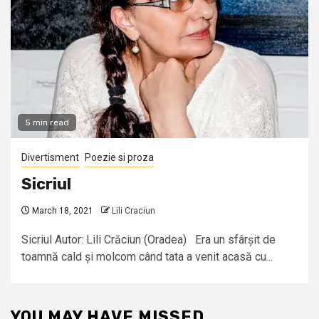
5 min read
Divertisment
Poezie si proza
Sicriul
March 18, 2021
Lili Craciun
Sicriul Autor: Lili Crăciun (Oradea) Era un sfârșit de
toamnă cald și molcom când tata a venit acasă cu...
YOU MAY HAVE MISSED