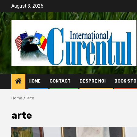
Skip
August 3, 2026
to
content
HOME
CONTACT
DESPRE NOI
BOOK STO
Home
arte
arte