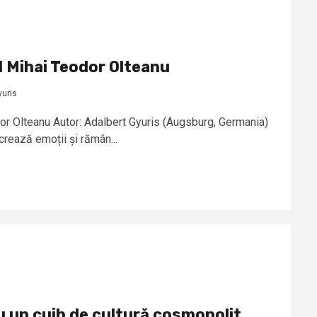
l Mihai Teodor Olteanu
yuris
odor Olteanu Autor: Adalbert Gyuris (Augsburg, Germania)
 crează emoții și rămân...
u un cuib de cultură cosmopolit