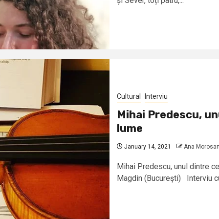
și Sever, toți patru,...
Cultural
Interviu
Mihai Predescu, unu
lume
January 14, 2021
Ana Morosa
Mihai Predescu, unul dintre ce
Magdin (Bucureşti) Interviu cu