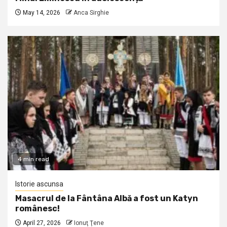
May 14, 2026
Anca Sirghie
4 min read
Istorie ascunsa
Masacrul de la Fântâna Albă a fost un Katyn
românesc!
April 27, 2026
Ionuţ Ţene