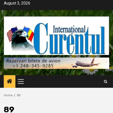
Skip
August 3, 2026
to
content
Primary
Menu
Home
89
89