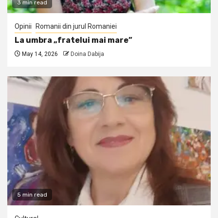
3 min read
Opinii
Romanii din jurul Romaniei
La umbra „fratelui mai mare”
May 14, 2026
Doina Dabija
5 min read