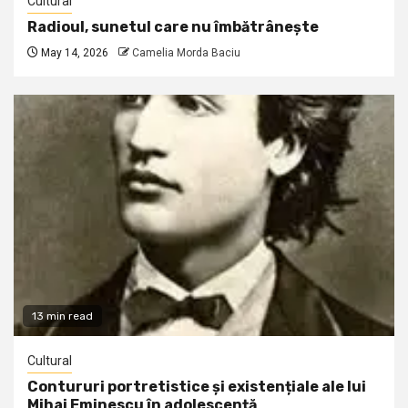
Cultural
Radioul, sunetul care nu îmbătrânește
May 14, 2026
Camelia Morda Baciu
13 min read
Cultural
Contururi portretistice și existențiale ale lui
Mihai Eminescu în adolescență