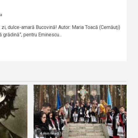
ca
 zi, dulce-amară Bucovină! Autor: Maria Toacă (Cernăuţi)
 grădină”, pentru Eminescu...
4 min read