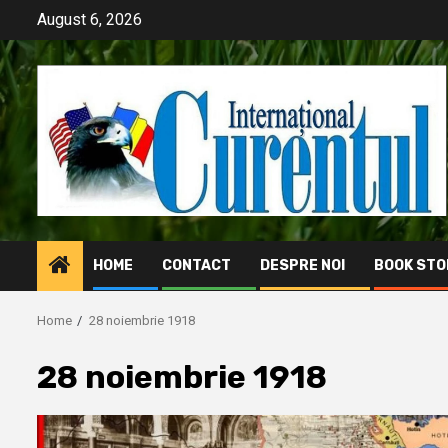
Skip
August 6, 2026
to
content
HOME
CONTACT
DESPRE NOI
BOOK STO
Home
28 noiembrie 1918
28 noiembrie 1918