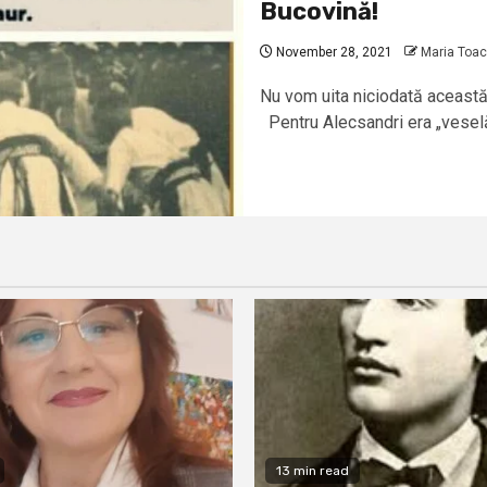
Bucovină!
November 28, 2021
Maria Toa
Nu vom uita niciodată această
Pentru Alecsandri era „veselă
13 min read