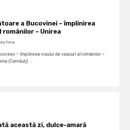
toare a Bucovinei – împlinirea
al românilor – Unirea
chita-Toma
vinei – împlinirea visului de veacuri al românilor –
oma (Cernăuţi) ...
ată această zi, dulce-amară