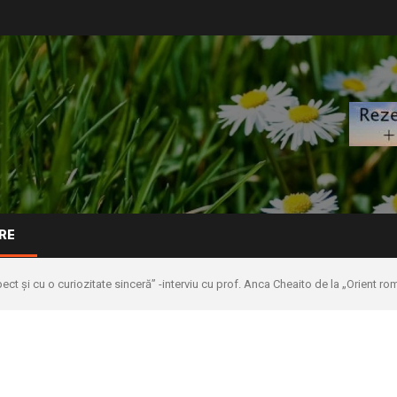
RE
ect și cu o curiozitate sinceră” -interviu cu prof. Anca Cheaito de la „Orient r