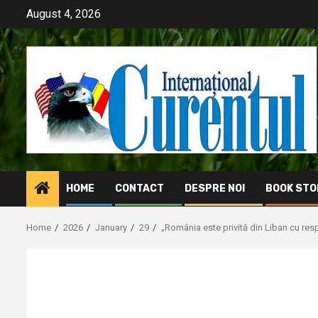
Skip
August 4, 2026
to
content
HOME
CONTACT
DESPRE NOI
BOOK STO
Home
2026
January
29
„România este privită din Liban cu resp