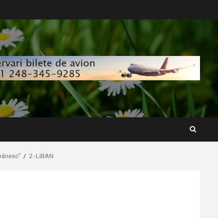
omânesc”
2.-LIBAN