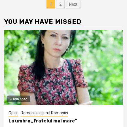
Posts
1
2
Next
pagination
YOU MAY HAVE MISSED
3 min read
Opinii
Romanii din jurul Romaniei
La umbra „fratelui mai mare”