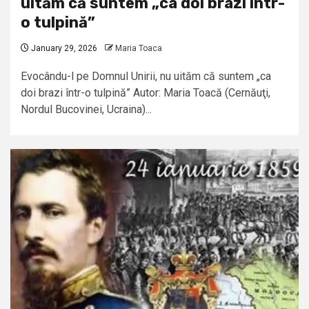
uităm că suntem „ca doi brazi într-
o tulpină”
January 29, 2026
Maria Toaca
Evocându-l pe Domnul Unirii, nu uităm că suntem „ca
doi brazi într-o tulpină” Autor: Maria Toacă (Cernăuţi,
Nordul Bucovinei, Ucraina)...