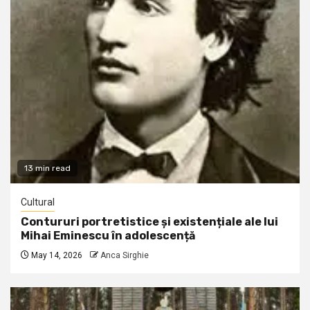
13 min read
Cultural
Contururi portretistice și existențiale ale lui
Mihai Eminescu în adolescență
May 14, 2026
Anca Sirghie