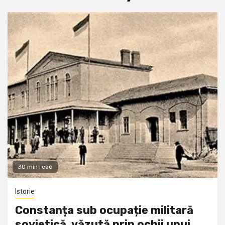
30 min read
Istorie
Constanța sub ocupație militară
sovietică, văzută prin ochii unui