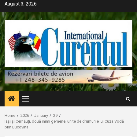
Skip
August 3, 2026
to
content
Primary
Menu
Home
2026
January
29
Iași și Cernăuți, două inimi gemene, unite de drumurile lui Cuza Vodă
prin Bucovina