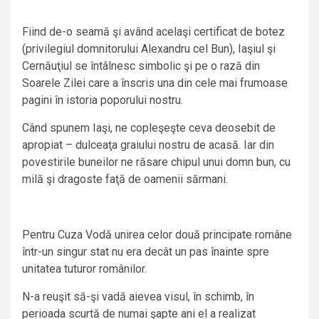
Fiind de-o seamă şi având acelaşi certificat de botez
(privilegiul domnitorului Alexandru cel Bun), Iaşiul şi
Cernăuţiul se întâlnesc simbolic şi pe o rază din
Soarele Zilei care a înscris una din cele mai frumoase
pagini în istoria poporului nostru.
Când spunem Iaşi, ne copleşeşte ceva deosebit de
apropiat – dulceaţa graiului nostru de acasă. Iar din
povestirile buneilor ne răsare chipul unui domn bun, cu
milă şi dragoste faţă de oamenii sărmani.
Pentru Cuza Vodă unirea celor două principate române
într-un singur stat nu era decât un pas înainte spre
unitatea tuturor românilor.
N-a reuşit să-şi vadă aievea visul, în schimb, în
perioada scurtă de numai şapte ani el a realizat