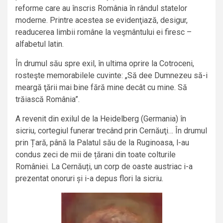
reforme care au înscris România în rândul statelor
moderne. Printre acestea se evidenţiază, desigur,
readucerea limbii române la veşmântului ei firesc –
alfabetul latin.
În drumul său spre exil, în ultima oprire la Cotroceni,
rosteşte memorabilele cuvinte: „Să dee Dumnezeu să-i
meargă ţării mai bine fără mine decât cu mine. Să
trăiască România”.
A revenit din exilul de la Heidelberg (Germania) în
sicriu, cortegiul funerar trecând prin Cernăuţi… În drumul
prin Țară, până la Palatul său de la Ruginoasa, l-au
condus zeci de mii de țărani din toate colturile
României. La Cernăuți, un corp de oaste austriac i-a
prezentat onoruri și i-a depus flori la sicriu.