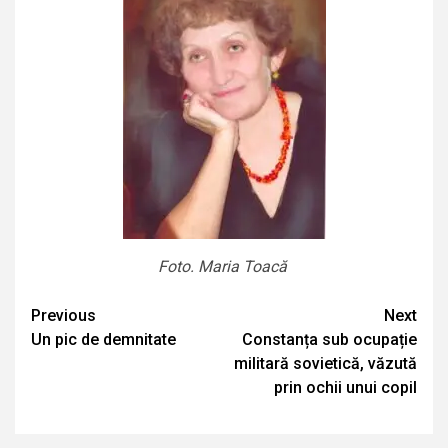
Foto. Maria Toacă
Continue
Previous
Next
Un pic de demnitate
Constanța sub ocupație
Reading
militară sovietică, văzută
prin ochii unui copil