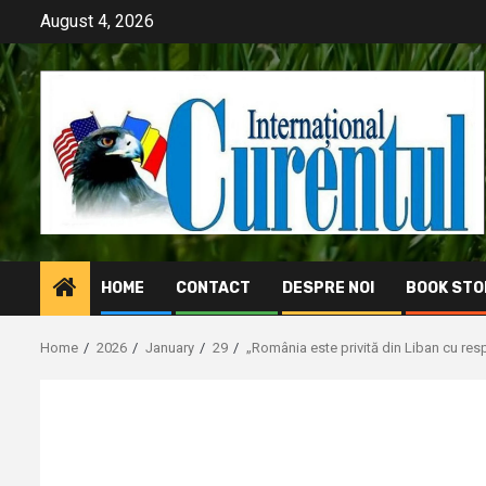
Skip
August 4, 2026
to
content
HOME
CONTACT
DESPRE NOI
BOOK STO
Home
2026
January
29
„România este privită din Liban cu resp