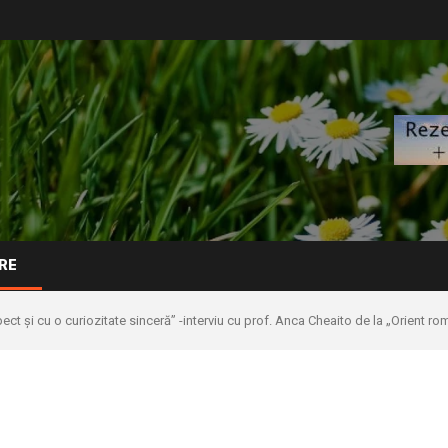
RE
ect și cu o curiozitate sinceră” -interviu cu prof. Anca Cheaito de la „Orient r