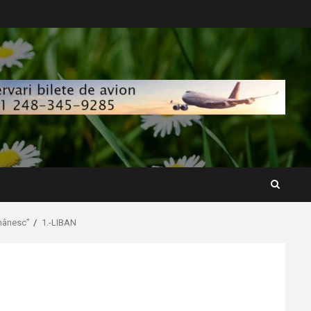
omânesc”
1.-LIBAN