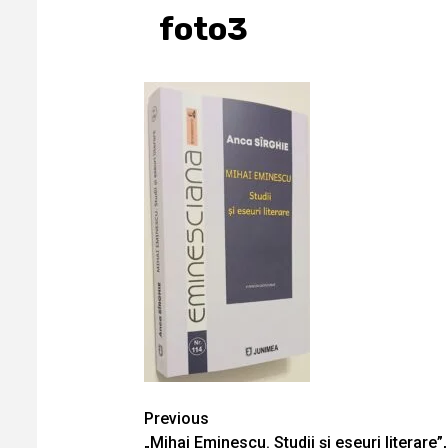
foto3
Continue
Previous
„Mihai Eminescu. Studii și eseuri literare”