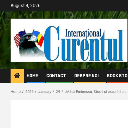
Skip
August 4, 2026
to
content
HOME
CONTACT
DESPRE NOI
BOOK STO
Home
2026
January
29
„Mihai Eminescu. Studii și eseuri literar