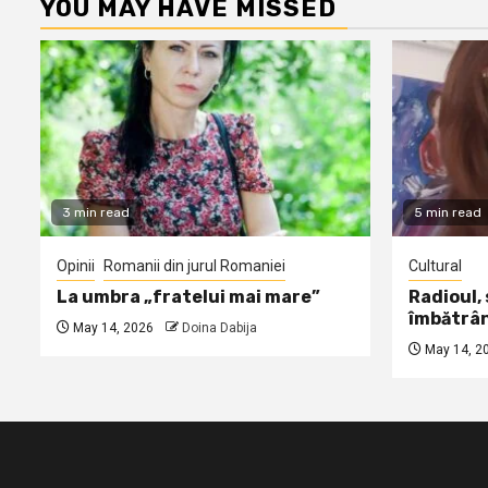
YOU MAY HAVE MISSED
3 min read
5 min read
Opinii
Romanii din jurul Romaniei
Cultural
La umbra „fratelui mai mare”
Radioul,
îmbătrâ
May 14, 2026
Doina Dabija
May 14, 2