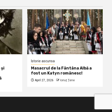
4 min read
Istorie ascunsa
 și
Masacrul de la Fântâna Albă a
fost un Katyn românesc!
ă
April 27, 2026
Ionuţ Ţene