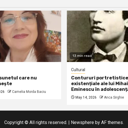
13 min read
Cultural
 sunetul care nu
Contururi portretistice
nește
existențiale ale lui Mihai
Eminescu în adolescenț
026
Camelia Morda Baciu
May 14, 2026
Anca Sirghie
Copyright © All rights reserved.
|
Newsphere
by AF themes.