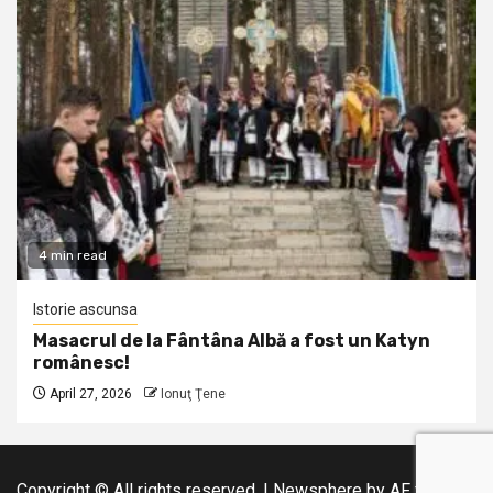
4 min read
Istorie ascunsa
Masacrul de la Fântâna Albă a fost un Katyn
românesc!
April 27, 2026
Ionuţ Ţene
Copyright © All rights reserved.
|
Newsphere
by AF themes.