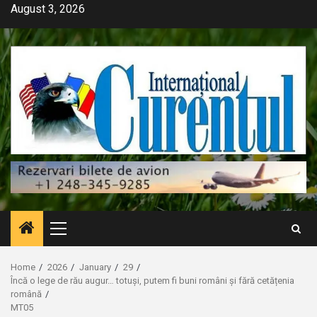
Skip
August 3, 2026
to
content
Primary
Menu
Home
2026
January
29
Încă o lege de rău augur… totuși, putem fi buni români și fără cetățenia
română
MT05