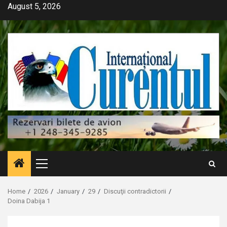
Skip
August 5, 2026
to
content
Primary
Menu
Home
2026
January
29
Discuţii contradictorii
Doina Dabija 1