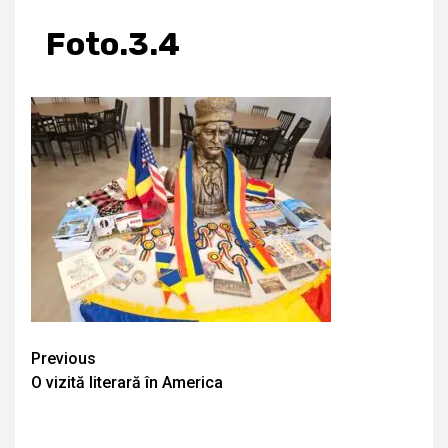
Foto.3.4
Continue
Previous
O vizită literară în America
Reading