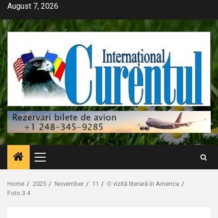
Skip
August 7, 2026
to
content
Primary
Menu
Home
2025
November
11
O vizită literară în America
Foto.3.4