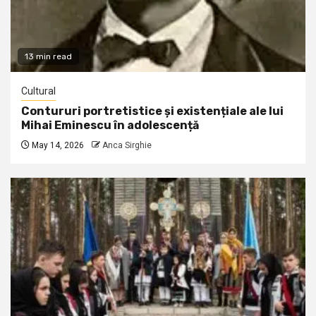
13 min read
Cultural
Contururi portretistice și existențiale ale lui
Mihai Eminescu în adolescență
May 14, 2026
Anca Sirghie