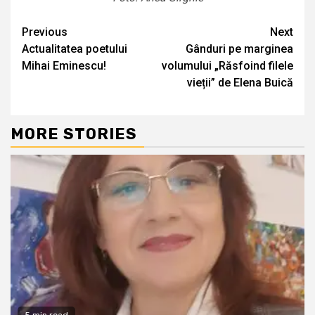
Continue
Previous
Next
Actualitatea poetului
Gânduri pe marginea
Reading
Mihai Eminescu!
volumului „Răsfoind filele
vieții” de Elena Buică
MORE STORIES