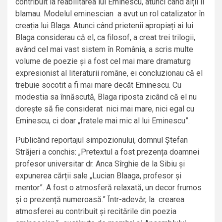
contribuit la reabilitarea lui Eminescu, atunci când alții îl
blamau. Modelul eminescian a avut un rol catalizator în
creația lui Blaga. Atunci când prietenii apropiați ai lui
Blaga considerau că el, ca filosof, a creat trei trilogii,
având cel mai vast sistem în România, a scris multe
volume de poezie și a fost cel mai mare dramaturg
expresionist al literaturii române, ei concluzionau că el
trebuie socotit a fi mai mare decât Eminescu. Cu
modestia sa înnăscută, Blaga riposta zicând că el nu
dorește să fie considerat nici mai mare, nici egal cu
Eminescu, ci doar „fratele mai mic al lui Eminescu”.
Publicând reportajul simpozionului, domnul Ștefan
Străjeri a conchis: „Pretextul a fost prezența doamnei
profesor universitar dr. Anca Sîrghie de la Sibiu și
expunerea cărții sale „Lucian Blaaga, profesor și
mentor”. A fost o atmosferă relaxată, un decor frumos
și o prezență numeroasă.” Într-adevăr, la crearea
atmosferei au contribuit și recitările din poezia