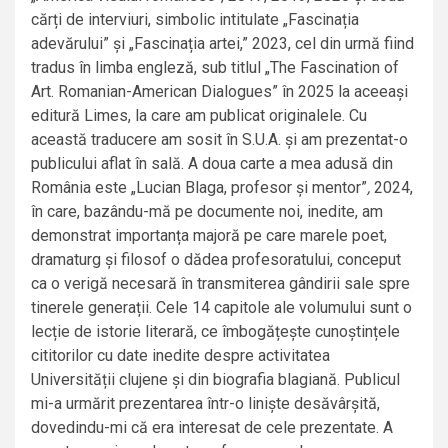
cărți de interviuri, simbolic intitulate „Fascinația
adevărului” și „Fascinația artei,” 2023, cel din urmă fiind
tradus în limba engleză, sub titlul „The Fascination of
Art. Romanian-American Dialogues” în 2025 la aceeași
editură Limes, la care am publicat originalele. Cu
această traducere am sosit în S.U.A. și am prezentat-o
publicului aflat în sală. A doua carte a mea adusă din
România este „Lucian Blaga, profesor și mentor”
,
2024,
în care, bazându-mă pe documente noi, inedite, am
demonstrat importanța majoră pe care marele poet,
dramaturg și filosof o dădea profesoratului, conceput
ca o verigă necesară în transmiterea gândirii sale spre
tinerele generații. Cele 14 capitole ale volumului sunt o
lecție de istorie literară, ce îmbogățește cunoștințele
cititorilor cu date inedite despre activitatea
Universității clujene și din biografia blagiană. Publicul
mi-a urmărit prezentarea într-o liniște desăvârșită,
dovedindu-mi că era interesat de cele prezentate. A