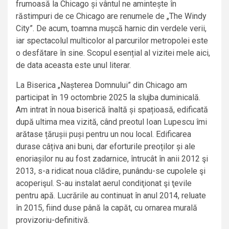
frumoasă la Chicago și vântul ne amintește în
răstimpuri de ce Chicago are renumele de „The Windy
City”. De acum, toamna mușcă harnic din verdele verii,
iar spectacolul multicolor al parcurilor metropolei este
o desfătare în sine. Scopul esențial al vizitei mele aici,
de data aceasta este unul literar.
La Biserica „Nașterea Domnului” din Chicago am
participat în 19 octombrie 2025 la slujba duminicală.
Am intrat în noua biserică înaltă și spațioasă, edificată
după ultima mea vizită, când preotul Ioan Lupescu îmi
arătase țărușii puși pentru un nou local. Edificarea
durase câțiva ani buni, dar eforturile preoților și ale
enoriașilor nu au fost zadarnice, întrucât în anii 2012 şi
2013, s-a ridicat noua clădire, punându-se cupolele şi
acoperişul. S-au instalat aerul condiţionat şi ţevile
pentru apă. Lucrările au continuat în anul 2014, reluate
în 2015, fiind duse până la capăt, cu ornarea murală
provizoriu-definitivă.