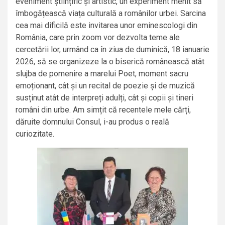
eveniment științific și artistic, un experiment menit să
îmbogățească viața culturală a românilor urbei. Sarcina
cea mai dificilă este invitarea unor eminescologi din
România, care prin zoom vor dezvolta teme ale
cercetării lor, urmând ca în ziua de duminică, 18 ianuarie
2026, să se organizeze la o biserică românească atât
slujba de pomenire a marelui Poet, moment sacru
emoționant, cât și un recital de poezie și de muzică
susținut atât de interpreți adulți, cât și copii și tineri
români din urbe. Am simțit că recentele mele cărți,
dăruite domnului Consul, i-au produs o reală
curiozitate.