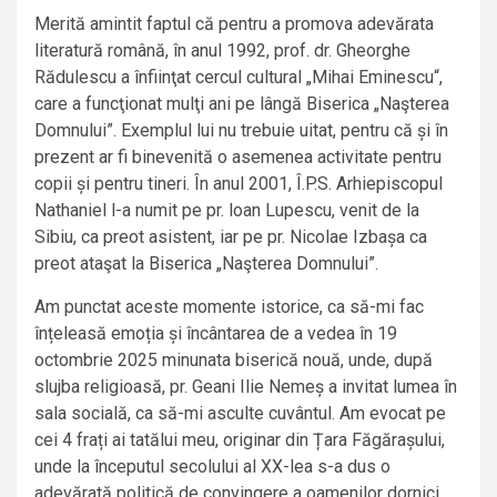
Merită amintit faptul că pentru a promova adevărata
literatură română, în anul 1992, prof. dr. Gheorghe
Rădulescu a înfiinţat cercul cultural „Mihai Eminescu“,
care a funcţionat mulţi ani pe lângă Biserica „Naşterea
Domnului”. Exemplul lui nu trebuie uitat, pentru că și în
prezent ar fi binevenită o asemenea activitate pentru
copii și pentru tineri. În anul 2001, Î.P.S. Arhiepiscopul
Nathaniel l-a numit pe pr. loan Lupescu, venit de la
Sibiu, ca preot asistent, iar pe pr. Nicolae Izbașa ca
preot ataşat la Biserica „Naşterea Domnului”.
Am punctat aceste momente istorice, ca să-mi fac
înțeleasă emoția și încântarea de a vedea în 19
octombrie 2025 minunata biserică nouă, unde, după
slujba religioasă, pr. Geani Ilie Nemeș a invitat lumea în
sala socială, ca să-mi asculte cuvântul. Am evocat pe
cei 4 frați ai tatălui meu, originar din Țara Făgărașului,
unde la începutul secolului al XX-lea s-a dus o
adevărată politică de convingere a oamenilor dornici