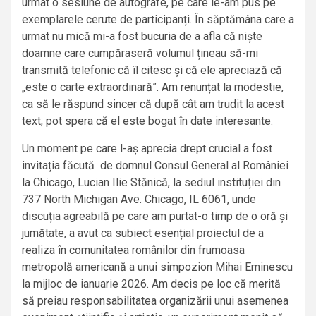
urmat o sesiune de autografe, pe care le-am pus pe
exemplarele cerute de participanți. În săptămâna care a
urmat nu mică mi-a fost bucuria de a afla că niște
doamne care cumpăraseră volumul țineau să-mi
transmită telefonic că îl citesc și că ele apreciază că
„este o carte extraordinară”. Am renunțat la modestie,
ca să le răspund sincer că după cât am trudit la acest
text, pot spera că el este bogat în date interesante.
Un moment pe care l-aș aprecia drept crucial a fost
invitația făcută de domnul Consul General al României
la Chicago, Lucian Ilie Stănică, la sediul instituției din
737 North Michigan Ave. Chicago, IL 6061, unde
discuția agreabilă pe care am purtat-o timp de o oră și
jumătate, a avut ca subiect esențial proiectul de a
realiza în comunitatea românilor din frumoasa
metropolă americană a unui simpozion Mihai Eminescu
la mijloc de ianuarie 2026. Am decis pe loc că merită
să preiau responsabilitatea organizării unui asemenea