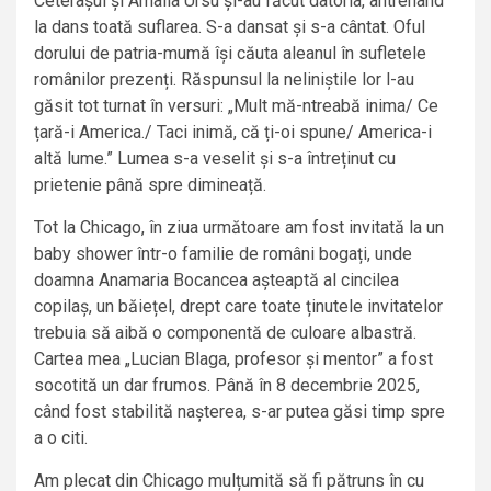
Ceterașul și Amalia Ursu și-au făcut datoria, antrenând
la dans toată suflarea. S-a dansat și s-a cântat. Oful
dorului de patria-mumă își căuta aleanul în sufletele
românilor prezenți. Răspunsul la neliniștile lor l-au
găsit tot turnat în versuri: „Mult mă-ntreabă inima/ Ce
țară-i America./ Taci inimă, că ți-oi spune/ America-i
altă lume.” Lumea s-a veselit și s-a întreținut cu
prietenie până spre dimineață.
Tot la Chicago, în ziua următoare am fost invitată la un
baby shower într-o familie de români bogați, unde
doamna Anamaria Bocancea așteaptă al cincilea
copilaș, un băiețel, drept care toate ținutele invitatelor
trebuia să aibă o componentă de culoare albastră.
Cartea mea „Lucian Blaga, profesor și mentor” a fost
socotită un dar frumos. Până în 8 decembrie 2025,
când fost stabilită nașterea, s-ar putea găsi timp spre
a o citi.
Am plecat din Chicago mulțumită să fi pătruns în cu