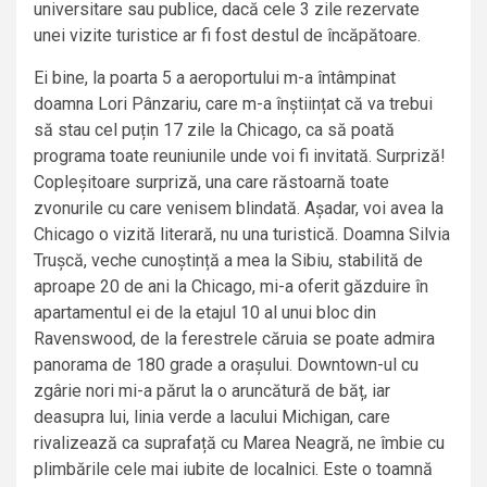
universitare sau publice, dacă cele 3 zile rezervate
unei vizite turistice ar fi fost destul de încăpătoare.
Ei bine, la poarta 5 a aeroportului m-a întâmpinat
doamna Lori Pânzariu, care m-a înștiințat că va trebui
să stau cel puțin 17 zile la Chicago, ca să poată
programa toate reuniunile unde voi fi invitată. Surpriză!
Copleșitoare surpriză, una care răstoarnă toate
zvonurile cu care venisem blindată. Așadar, voi avea la
Chicago o vizită literară, nu una turistică. Doamna Silvia
Trușcă, veche cunoștință a mea la Sibiu, stabilită de
aproape 20 de ani la Chicago, mi-a oferit găzduire în
apartamentul ei de la etajul 10 al unui bloc din
Ravenswood, de la ferestrele căruia se poate admira
panorama de 180 grade a orașului. Downtown-ul cu
zgârie nori mi-a părut la o aruncătură de băț, iar
deasupra lui, linia verde a lacului Michigan, care
rivalizează ca suprafață cu Marea Neagră, ne îmbie cu
plimbările cele mai iubite de localnici. Este o toamnă