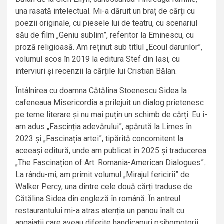
una rasată intelectual. Mi-a dăruit un braț de cărți cu
poezii originale, cu piesele lui de teatru, cu scenariul
său de film „Geniu sublim”, referitor la Eminescu, cu
proză religioasă. Am reținut sub titlul „Ecoul darurilor”,
volumul scos în 2019 la editura Stef din Iasi, cu
interviuri și recenzii la cărțile lui Cristian Bălan.
Întâlnirea cu doamna Cătălina Stoenescu Sidea la
cafeneaua Misericordia a prilejuit un dialog prietenesc
pe teme literare și nu mai puțin un schimb de cărți. Eu i-
am adus „Fascinția adevărului”, apărută la Limes în
2023 și „Fascinația artei”, tipărită concomitent la
aceeași editură, unde am publicat în 2025 și traducerea
„The Fascinațion of Art. Romania-American Dialogues”
.
La rându-mi, am primit volumul „Mirajul fericirii” de
Walker Percy, una dintre cele două cărți traduse de
Cătălina Sidea din engleză în română. În antreul
restaurantului mi-a atras atenția un panou înalt cu
angajații care aveau diferite handicapuri psihomotorii.