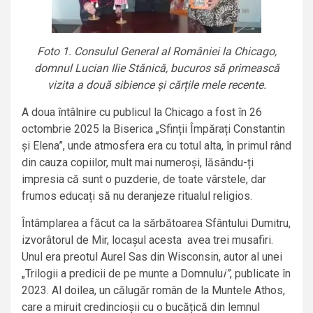
Foto 1. Consulul General al României la Chicago,
domnul Lucian Ilie Stănică, bucuros să primească
vizita a două sibience și cărțile mele recente.
A doua întâlnire cu publicul la Chicago a fost în 26
octombrie 2025 la Biserica „Sfinții Împărați Constantin
și Elena”, unde atmosfera era cu totul alta, în primul rând
din cauza copiilor, mult mai numeroși, lăsându-ți
impresia că sunt o puzderie, de toate vârstele, dar
frumos educați să nu deranjeze ritualul religios.
Întâmplarea a făcut ca la sărbătoarea Sfântului Dumitru,
izvorâtorul de Mir, locașul acesta avea trei musafiri.
Unul era preotul Aurel Sas din Wisconsin, autor al unei
„Trilogii a predicii de pe munte a Domnulu
i”
, publicate în
2023. Al doilea, un călugăr român de la Muntele Athos,
care a miruit credincioșii cu o bucățică din lemnul