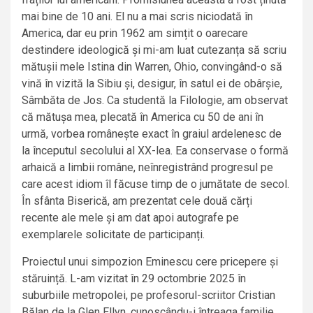
mai bine de 10 ani. El nu a mai scris niciodată în
America, dar eu prin 1962 am simțit o oarecare
destindere ideologică și mi-am luat cutezanța să scriu
mătușii mele Istina din Warren, Ohio, convingând-o să
vină în vizită la Sibiu și, desigur, în satul ei de obârșie,
Sâmbăta de Jos. Ca studentă la Filologie, am observat
că mătușa mea, plecată în America cu 50 de ani în
urmă, vorbea românește exact în graiul ardelenesc de
la începutul secolului al XX-lea. Ea conservase o formă
arhaică a limbii române, neînregistrând progresul pe
care acest idiom îl făcuse timp de o jumătate de secol.
În sfânta Biserică, am prezentat cele două cărți
recente ale mele și am dat apoi autografe pe
exemplarele solicitate de participanți.
Proiectul unui simpozion Eminescu cere pricepere și
stăruință. L-am vizitat în 29 octombrie 2025 în
suburbiile metropolei, pe profesorul-scriitor Cristian
Bălan de la Glen Ellyn, cunoscându-i întreaga familie,