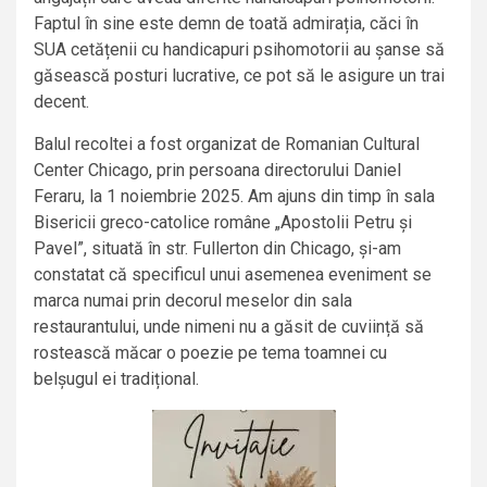
Faptul în sine este demn de toată admirația, căci în
SUA cetățenii cu handicapuri psihomotorii au șanse să
găsească posturi lucrative, ce pot să le asigure un trai
decent.
Balul recoltei a fost organizat de Romanian Cultural
Center Chicago, prin persoana directorului Daniel
Feraru, la 1 noiembrie 2025. Am ajuns din timp în sala
Bisericii greco-catolice române „Apostolii Petru și
Pavel”, situată în str. Fullerton din Chicago, și-am
constatat că specificul unui asemenea eveniment se
marca numai prin decorul meselor din sala
restaurantului, unde nimeni nu a găsit de cuviință să
rostească măcar o poezie pe tema toamnei cu
belșugul ei tradițional.