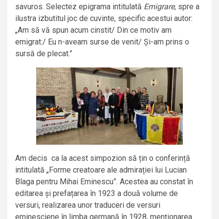
savuros. Selectez epigrama intitulată
Emigrare
, spre a
ilustra izbutitul joc de cuvinte, specific acestui autor:
„Am să vă spun acum cinstit/ Din ce motiv am
emigrat:/ Eu n-aveam surse de venit/ Și-am prins o
sursă de plecat.”
Am decis ca la acest simpozion să țin o conferință
intitulată „Forme creatoare ale admirației lui Lucian
Blaga pentru Mihai Eminescu”. Acestea au constat în
editarea și prefațarea în 1923 a două volume de
versuri, realizarea unor traduceri de versuri
eminesciene în limba germană în 1928, menționarea