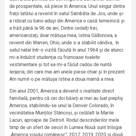
de prosperitate, să plece în America. Unul singur dintre
frații tatălui a revenit în satul Sâmbăta de Jos, unde și-
a ridicat cu banii aduși din America o casă temeinică și
a trăit până la 96 de ani. Dintre ceilalți trei,
americanizați, doar mătușa mea, Istina Gălbincea, a
revenit din Warren, Ohio, unde s-a stabilit cândva, în
satul natal într-o vizită făcută în anul 1964 și de atunci
mi-a îndulcit studenția cu frumoase toalete
vestimentare și tot ea mi-a făcut cadou de nuntă
lenjeria, din care mai am unele piese chiar și în prezent.
Am numit-o pe mătușa Istina a doua mamă a mea.
Din anul 2001, America a devenit o realitate direct
familială, pentru că cei doi băieți ai mei au luat pieptiș
America, stabilindu-se unul la Denver Colorado, în
vecinătatea Munților Stâncoși, și celălalt la Marile
Lacuri, aproape de Detroit. Rodul descinderilor mele
timp de un sfert de secol în Lumea Nouă sunt trilogia
„America visului românesc”, 2017, 2019, 2020 și două