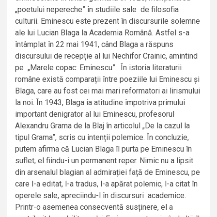
„poetului nepereche” în studiile sale de filosofia
culturii. Eminescu este prezent în discursurile solemne
ale lui Lucian Blaga la Academia Română. Astfel s-a
întâmplat în 22 mai 1941, când Blaga a răspuns
discursului de recepție al lui Nechifor Crainic, amintind
pe „Marele copac: Eminescu”. În istoria literaturii
române există comparații între poeziile lui Eminescu și
Blaga, care au fost cei mai mari reformatori ai lirismului
la noi. În 1943, Blaga ia atitudine împotriva primului
important denigrator al lui Eminescu, profesorul
Alexandru Grama de la Blaj în articolul „De la cazul la
tipul Grama”, scris cu intenții polemice. În concluzie,
putem afirma că Lucian Blaga îl purta pe Eminescu în
suflet, el fiindu-i un permanent reper. Nimic nu a lipsit
din arsenalul blagian al admirației față de Eminescu, pe
care l-a editat, l-a tradus, l-a apărat polemic, l-a citat în
operele sale, apreciindu-l în discursuri academice.
Printr-o asemenea consecventă susținere, el a