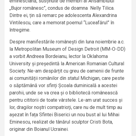
eminesciană, susținute de membri ai Ansamblului
„Bujor românesc”, condus de doamna Nelly Tilica.
Dintre ei, țin să remarc pe adolescenta Alexandrina
Vintilescu, care a memorat poemul “Luceafărul” în
întregime.
Despre manifestările românești din luna noiembrie a.c.
la Metropolitan Museum of Design Detroit (MM-O-DD)
a vorbit Andreea Bordeianu, lector la Oklahoma
University și președintă la American Romanian Cultural
Society. Ne-am despărțit cu greu de oamenii de frunte
ai comunității românilor din statul Michigan, care peste
o săptămână vor sfinți Școala duminicală a acestei
parohii, unde se va crea și o bibliotecă românească
pentru cititorii de toate vârstele. Le-am urat succes și
lor, dragilor noștri compatrioți, care nu de mult timp au
așezat în fața Sfintei Biserici un nou bust al lui Mihai
Eminescu, realizat de tânărul sculptor Cristi Bota,
originar din Boianul Ucrainei.