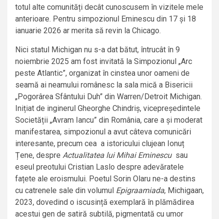
totul alte comunități decât cunoscusem în vizitele mele
anterioare. Pentru simpozionul Eminescu din 17 și 18
ianuarie 2026 ar merita să revin la Chicago.
Nici statul Michigan nu s-a dat bătut, întrucât în 9
noiembrie 2025 am fost invitată la Simpozionul „Arc
peste Atlantic”, organizat în cinstea unor oameni de
seamă ai neamului românesc la sala mică a Bisericii
„Pogorârea Sfântului Duh” din Warren/Detroit Michigan.
Inițiat de inginerul Gheorghe Chindriș, vicepreședintele
Societății „Avram Iancu” din România, care a și moderat
manifestarea, simpozionul a avut câteva comunicări
interesante, precum cea a istoricului clujean Ionuț
Țene, despre
Actualitatea lui Mihai Eminescu
sau
eseul preotului Cristian Laslo despre adevăratele
fațete ale eroismului. Poetul Sorin Olaru ne-a destins
cu catrenele sale din volumul
Epigraamiada
, Michigaan,
2023, dovedind o iscusință exemplară în plămădirea
acestui gen de satiră subtilă, pigmentată cu umor