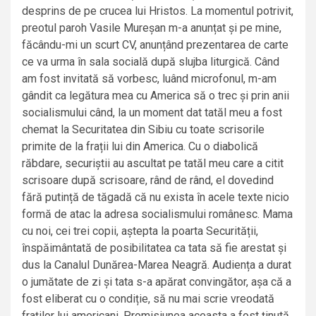
desprins de pe crucea lui Hristos. La momentul potrivit,
preotul paroh Vasile Mureșan m-a anunțat și pe mine,
făcându-mi un scurt CV, anunțând prezentarea de carte
ce va urma în sala socială după slujba liturgică. Când
am fost invitată să vorbesc, luând microfonul, m-am
gândit ca legătura mea cu America să o trec și prin anii
socialismului când, la un moment dat tatăl meu a fost
chemat la Securitatea din Sibiu cu toate scrisorile
primite de la frații lui din America. Cu o diabolică
răbdare, securiștii au ascultat pe tatăl meu care a citit
scrisoare după scrisoare, rând de rând, el dovedind
fără putință de tăgadă că nu exista în acele texte nicio
formă de atac la adresa socialismului românesc. Mama
cu noi, cei trei copii, aștepta la poarta Securității,
înspăimântată de posibilitatea ca tata să fie arestat și
dus la Canalul Dunărea-Marea Neagră. Audiența a durat
o jumătate de zi și tata s-a apărat convingător, așa că a
fost eliberat cu o condiție, să nu mai scrie vreodată
fraților lui americani. Promisiunea aceasta a fost ținută