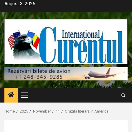
Skip
August 3, 2026
to
content
Primary
Menu
Home
2025
November
11
O vizită literară în America