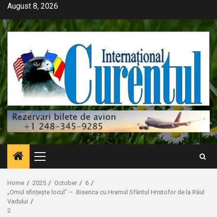
Skip
August 8, 2026
to
content
Primary
Menu
Home
2025
October
6
„Omul sfințește locul” – Biserica cu Hramul Sfântul Hristofor de la Râul
Vadului
2