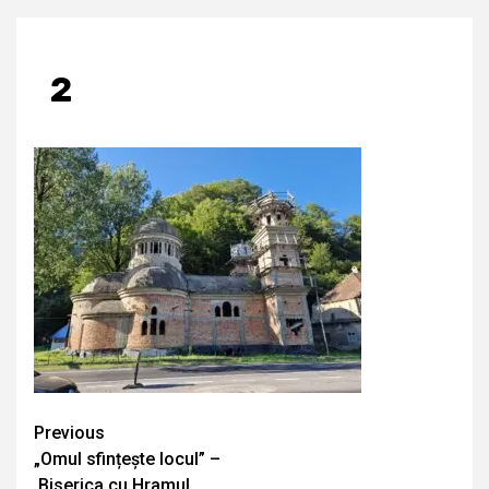
2
Continue
Previous
„Omul sfințește locul” –
Reading
Biserica cu Hramul