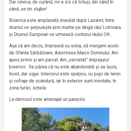
Dar cineva, de curând, mi-a zis că totuși, din când în
când, se țin slujbe!
Biserica este amplasată imediat după Lazaret, între
drumul ce șerpuiește prin munte pe lângă râul Lotrioara
și Drumul European ce urmează conturul râului Olt.
Așa că am decis, împreună cu soția, să mergem acolo
de Sfânta Sărbătoare, Adormirea Maicii Domnului. Am
ajuns primii și am parcat. Am „cercetat” împrejurul
bisericii. Se părea că nu este abandonată și se lucra,
încet, dar sigur. Interiorul este spațios, cu popi de lemn
și cofraje de scândură, iar în exterior sunt montate, în
zona turlei, schele.
La demisol este amenajat un paraclis.