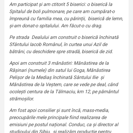
Am participat și am ctitorit 5 biserici: o biserică la
Spitalul de boli pulmonare, pe care am cumpărat-o
împreună cu familia mea, cu părinții, biserică de lemn,
și-am donat-o spitalului. Am făcut-o cu drag.
Pe strada Dealului am construit o biserică închinată
Sfântului Iacob Românul, în curtea unui Azil de
bătrâni, cu deschidere spre stradă, biserică de zid.
Apoi am construit 3 mănăstiri: Mănăstirea de la
Rășinari (numele) din satul lui Goga, Mănăstirea
Pelișor de la Mediaș închinată Sântului Ilie și
Mănăstirea de la Veștem, care se vede pe deal, când
ocolești centura de la Tălmaciu, km 12, pe pământul
strămoșilor.
Am fost apoi consilier și sunt încă, mass-media,
preocupările mele principale fiind realizarea de
emisiuni pe postul național. Conduc, ca și director al
studioului din Sibiu, și realizăm producție pentru