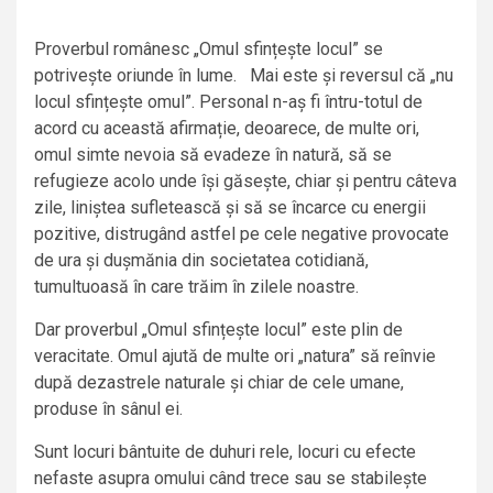
Proverbul românesc „Omul sfințește locul” se
potrivește oriunde în lume. Mai este și reversul că „nu
locul sfințește omul”. Personal n-aș fi întru-totul de
acord cu această afirmație, deoarece, de multe ori,
omul simte nevoia să evadeze în natură, să se
refugieze acolo unde își găsește, chiar și pentru câteva
zile, liniștea sufletească și să se încarce cu energii
pozitive, distrugând astfel pe cele negative provocate
de ura și dușmănia din societatea cotidiană,
tumultuoasă în care trăim în zilele noastre.
Dar proverbul „Omul sfințește locul” este plin de
veracitate. Omul ajută de multe ori „natura” să reînvie
după dezastrele naturale și chiar de cele umane,
produse în sânul ei.
Sunt locuri bântuite de duhuri rele, locuri cu efecte
nefaste asupra omului când trece sau se stabilește