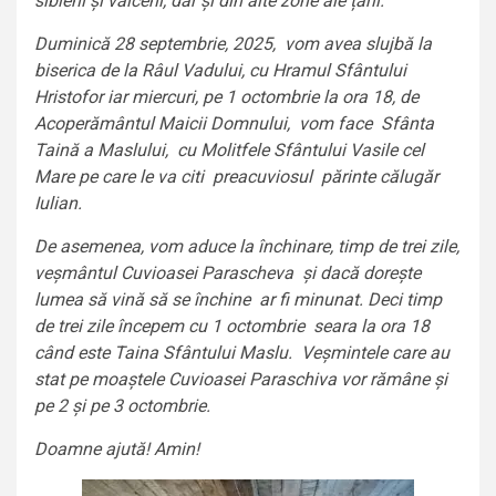
sibieni și vâlceni, dar și din alte zone ale țării.
Duminică 28 septembrie, 2025, vom avea slujbă la
biserica de la Râul Vadului, cu Hramul Sfântului
Hristofor iar miercuri, pe 1 octombrie la ora 18, de
Acoperământul Maicii Domnului, vom face Sfânta
Taină a Maslului, cu Molitfele Sfântului Vasile cel
Mare pe care le va citi preacuviosul părinte călugăr
Iulian.
De asemenea, vom aduce la închinare, timp de trei zile,
veșmântul Cuvioasei Parascheva și dacă dorește
lumea să vină să se închine ar fi minunat. Deci timp
de trei zile începem cu 1 octombrie seara la ora 18
când este Taina Sfântului Maslu. Veșmintele care au
stat pe moaștele Cuvioasei Paraschiva vor rămâne și
pe 2 și pe 3 octombrie.
Doamne ajută! Amin!