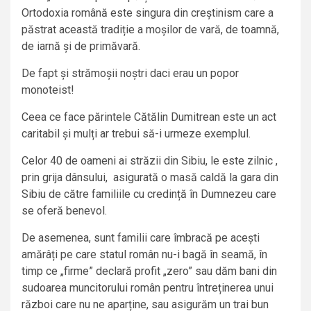
Ortodoxia română este singura din creștinism care a
păstrat această tradiție a moșilor de vară, de toamnă,
de iarnă și de primăvară.
De fapt și strămoșii noștri daci erau un popor
monoteist!
Ceea ce face părintele Cătălin Dumitrean este un act
caritabil și mulți ar trebui să-i urmeze exemplul.
Celor 40 de oameni ai străzii din Sibiu, le este zilnic ,
prin grija dânsului, asigurată o masă caldă la gara din
Sibiu de către familiile cu credință în Dumnezeu care
se oferă benevol.
De asemenea, sunt familii care îmbracă pe acești
amărâți pe care statul român nu-i bagă în seamă, în
timp ce „firme” declară profit „zero” sau dăm bani din
sudoarea muncitorului român pentru întreținerea unui
război care nu ne aparține, sau asigurăm un trai bun