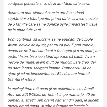
curățenie generală și zi de zi am făcut câte ceva.
Acum am pus clopotul care în urmă cu două
săptămâni a bătut pentru prima dată, și avem nevoie
de o familie care să ne doneze ușile împărătești, ușile
de la altarul de vară.
Vom continua să lucrăm, să ne apucăm de cupole.
Avem nevoie de ajutor, pentru că plouă prin cupole,
deoarece de 7 ani șantierul a fost oprit și s-au spart, au
apărut fisuri, biserica stând aproape să cadă. Avem
nevoie de multe, avem mult de muncit. Este greu, dar
nu dăm înapoi. Mergem înainte. Dumnezeu să ne
ajute și să ne binecuvânteze. Biserica are hramul
Sfântul Hristofor.
În același timp mă ocup și de activitatea cu săracii.
Am, din 2019-2020, de hrănit, în permanență, 40 de
oameni ai străzii. Am hrănit oameni din gară, le ducem
mereu hrană caldă și câte o familie se înscrie în