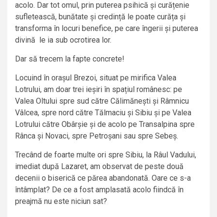
acolo. Dar tot omul, prin puterea psihică și curățenie
sufletească, bunătate și credință le poate curăța și
transforma în locuri benefice, pe care îngerii și puterea
divină le ia sub ocrotirea lor.
Dar să trecem la fapte concrete!
Locuind în orașul Brezoi, situat pe mirifica Valea
Lotrului, am doar trei ieșiri în spațiul românesc: pe
Valea Oltului spre sud către Călimănești și Râmnicu
Vâlcea, spre nord către Tălmaciu și Sibiu și pe Valea
Lotrului către Obârșie și de acolo pe Transalpina spre
Rânca și Novaci, spre Petroșani sau spre Sebeș.
Trecând de foarte multe ori spre Sibiu, la Râul Vadului,
imediat după Lazaret, am observat de peste două
decenii o biserică ce părea abandonată. Oare ce s-a
întâmplat? De ce a fost amplasată acolo fiindcă în
preajmă nu este niciun sat?