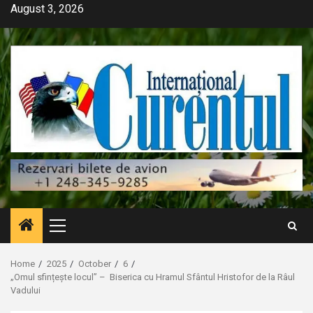
Skip
August 3, 2026
to
content
Primary
Menu
Home
2025
October
6
„Omul sfințește locul” – Biserica cu Hramul Sfântul Hristofor de la Râul
Vadului