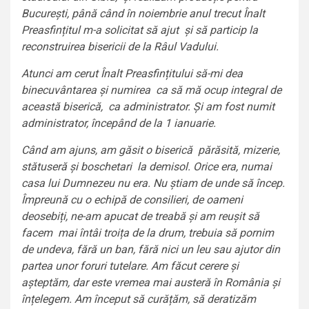
București, până când în noiembrie anul trecut Înalt
Preasfințitul m-a solicitat să ajut și să particip la
reconstruirea bisericii de la Râul Vadului.
Atunci am cerut Înalt Preasfințitului să-mi dea
binecuvântarea și numirea ca să mă ocup integral de
această biserică, ca administrator. Și am fost numit
administrator, începând de la 1 ianuarie.
Când am ajuns, am găsit o biserică părăsită, mizerie,
stătuseră și boschetari la demisol. Orice era, numai
casa lui Dumnezeu nu era. Nu știam de unde să încep.
Împreună cu o echipă de consilieri, de oameni
deosebiți, ne-am apucat de treabă și am reușit să
facem mai întâi troița de la drum, trebuia să pornim
de undeva, fără un ban, fără nici un leu sau ajutor din
partea unor foruri tutelare. Am făcut cerere și
așteptăm, dar este vremea mai austeră în România și
înțelegem. Am început să curățăm, să deratizăm