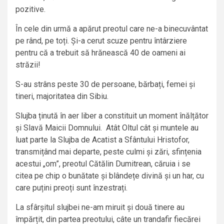
pozitive.
În cele din urmă a apărut preotul care ne-a binecuvântat
pe rând, pe toți. Și-a cerut scuze pentru întârziere
pentru că a trebuit să hrănească 40 de oameni ai
străzii!
S-au strâns peste 30 de persoane, bărbați, femei și
tineri, majoritatea din Sibiu.
Slujba ținută în aer liber a constituit un moment înălțător
și Slavă Maicii Domnului. Atât Oltul cât și muntele au
luat parte la Slujba de Acatist a Sfântului Hristofor,
transmițând mai departe, peste culmi și zări, sfințenia
acestui „om”, preotul Cătălin Dumitrean, căruia i se
citea pe chip o bunătate și blândețe divină și un har, cu
care puțini preoți sunt înzestrați.
La sfârșitul slujbei ne-am miruit și două tinere au
împărțit, din partea preotului, câte un trandafir fiecărei