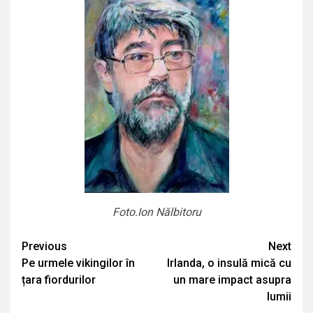
Foto.Ion Nălbitoru
Continue
Previous
Next
Pe urmele vikingilor în
Irlanda, o insulă mică cu
Reading
țara fiordurilor
un mare impact asupra
lumii