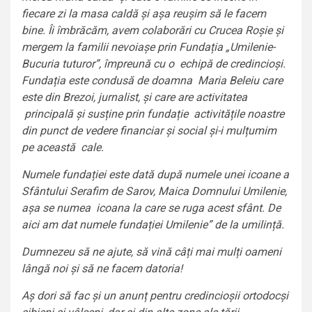
fiecare zi la masa caldă și așa reușim să le facem
bine. Îi îmbrăcăm, avem colaborări cu Crucea Roșie și
mergem la familii nevoiașe prin Fundația „Umilenie-
Bucuria tuturor”, împreună cu o echipă de credincioși.
Fundația este condusă de doamna Maria Beleiu care
este din Brezoi, jurnalist, și care are activitatea
principală și susține prin fundație activitățile noastre
din punct de vedere financiar și social și-i mulțumim
pe această cale.
Numele fundației este dată după numele unei icoane a
Sfântului Serafim de Sarov, Maica Domnului Umilenie,
așa se numea icoana la care se ruga acest sfânt. De
aici am dat numele fundației Umilenie” de la umilință.
Dumnezeu să ne ajute, să vină câți mai mulți oameni
lângă noi și să ne facem datoria!
Aș dori să fac și un anunț pentru credincioșii ortodocși