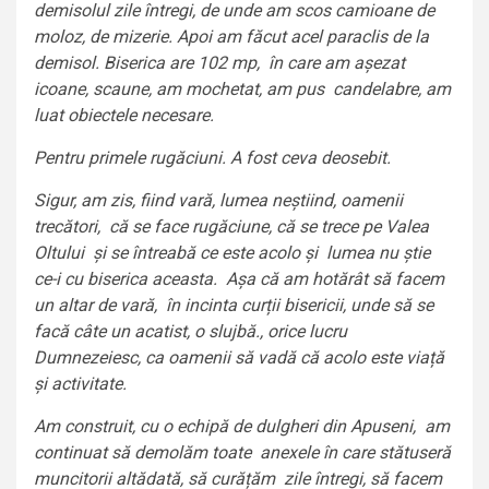
demisolul zile întregi, de unde am scos camioane de
moloz, de mizerie. Apoi am făcut acel paraclis de la
demisol. Biserica are 102 mp, în care am așezat
icoane, scaune, am mochetat, am pus candelabre, am
luat obiectele necesare.
Pentru primele rugăciuni. A fost ceva deosebit.
Sigur, am zis, fiind vară, lumea neștiind, oamenii
trecători, că se face rugăciune, că se trece pe Valea
Oltului și se întreabă ce este acolo și lumea nu știe
ce-i cu biserica aceasta. Așa că am hotărât să facem
un altar de vară, în incinta curții bisericii, unde să se
facă câte un acatist, o slujbă., orice lucru
Dumnezeiesc, ca oamenii să vadă că acolo este viață
și activitate.
Am construit, cu o echipă de dulgheri din Apuseni, am
continuat să demolăm toate anexele în care stătuseră
muncitorii altădată, să curățăm zile întregi, să facem