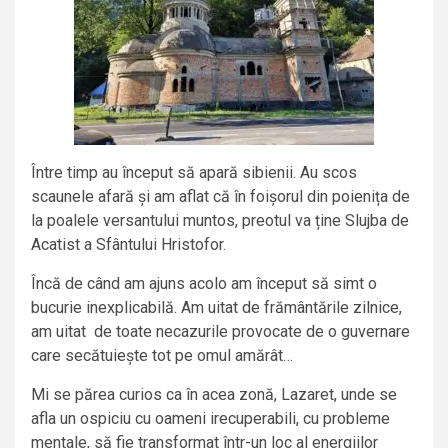
Între timp au început să apară sibienii. Au scos
scaunele afară și am aflat că în foișorul din poienița de
la poalele versantului muntos, preotul va ține Slujba de
Acatist a Sfântului Hristofor.
Încă de când am ajuns acolo am început să simt o
bucurie inexplicabilă. Am uitat de frământările zilnice,
am uitat de toate necazurile provocate de o guvernare
care secătuiește tot pe omul amărât…
Mi se părea curios ca în acea zonă, Lazaret, unde se
afla un ospiciu cu oameni irecuperabili, cu probleme
mentale, să fie transformat într-un loc al energiilor