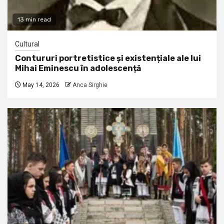
13 min read
Cultural
Contururi portretistice și existențiale ale lui
Mihai Eminescu în adolescență
May 14, 2026
Anca Sirghie