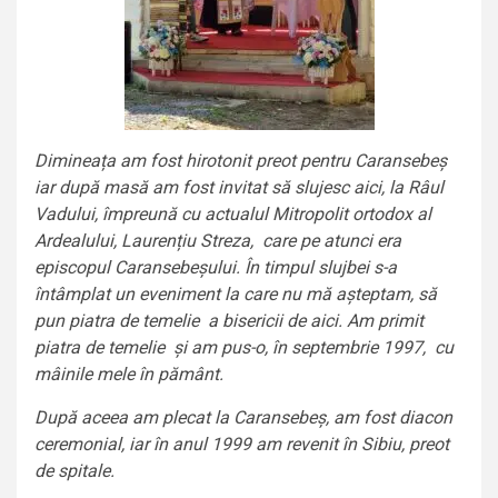
Dimineața am fost hirotonit preot pentru Caransebeș
iar după masă am fost invitat să slujesc aici, la Râul
Vadului, împreună cu actualul Mitropolit ortodox al
Ardealului, Laurențiu Streza, care pe atunci era
episcopul Caransebeșului. În timpul slujbei s-a
întâmplat un eveniment la care nu mă așteptam, să
pun piatra de temelie a bisericii de aici. Am primit
piatra de temelie și am pus-o, în septembrie 1997, cu
mâinile mele în pământ.
După aceea am plecat la Caransebeș, am fost diacon
ceremonial, iar în anul 1999 am revenit în Sibiu, preot
de spitale.