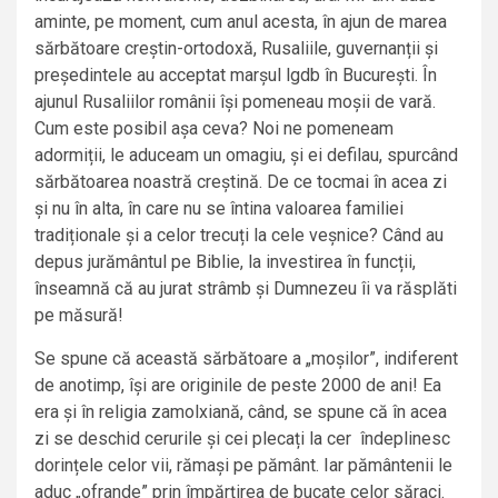
aminte, pe moment, cum anul acesta, în ajun de marea
sărbătoare creștin-ortodoxă, Rusaliile, guvernanții și
președintele au acceptat marșul lgdb în București. În
ajunul Rusaliilor românii își pomeneau moșii de vară.
Cum este posibil așa ceva? Noi ne pomeneam
adormiții, le aduceam un omagiu, și ei defilau, spurcând
sărbătoarea noastră creștină. De ce tocmai în acea zi
și nu în alta, în care nu se întina valoarea familiei
tradiționale și a celor trecuți la cele veșnice? Când au
depus jurământul pe Biblie, la investirea în funcții,
înseamnă că au jurat strâmb și Dumnezeu îi va răsplăti
pe măsură!
Se spune că această sărbătoare a „moșilor”, indiferent
de anotimp, își are originile de peste 2000 de ani! Ea
era și în religia zamolxiană, când, se spune că în acea
zi se deschid cerurile și cei plecați la cer îndeplinesc
dorințele celor vii, rămași pe pământ. Iar pământenii le
aduc „ofrande” prin împărțirea de bucate celor săraci.