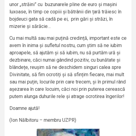
unor „străini” cu buzunarele pline de euro și mașini
luxoase, în timp ce copiii și bătrânii din țară trăiesc în
bojdeuci gata să cadă pe ei, prin gări și străzi, în
mizerie și sărăcie…
Cu mai multă sau mai puțină credință, important este ce
avem în inima și sufletul nostru, cum știm să ne iubim
aproapele, să ajutăm și să iubim, nu să purtăm ură și
dezbinare, căci numai gândind pozitiv, cu bunătate și
blândețe, reușim să ne deschidem singuri calea spre
Divinitate, să fim ocrotiți și să sfințim fiecare, mai mult
sau mai puțin, locurile prin care trecem, și în primul rând
așezarea în care locuim, căci noi prin puterea cerească
putem alunga duhurile rele și atrage ocrotirea îngerilor!
Doamne ajută!
(Ion Nălbitoru – membru UZPR)