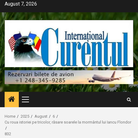
Skip
August 7, 2026
to
content
Primary
Menu
Home
2025
August
6
Cu roua istoriei pe tricolor, răsare soarele la mormântul lui Iancu Flondor
832