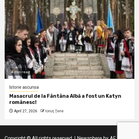
4 min read
Istorie ascunsa
Masacrul de la Fântâna Albă a fost un Katyn
românesc!
April 27, 2026
Ionuţ Ţene
Copyright © All rights reserved.
|
Newsphere
by AF themes.