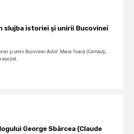
n slujba istoriei și unirii Bucovinei
toriei și unirii Bucovinei Autor: Maria Toacă (Cernăuţi,
 așezat...
logului George Sbârcea (Claude