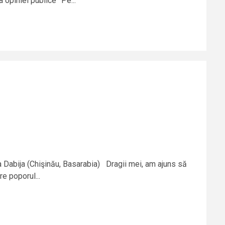
a opiniei publice” Pe...
a Dabija (Chişinău, Basarabia) Dragii mei, am ajuns să
re poporul...