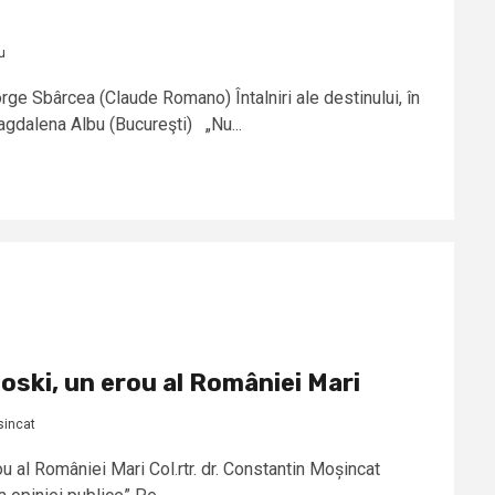
u
ge Sbârcea (Claude Romano) Întalniri ale destinului, în
Magdalena Albu (Bucureşti) „Nu...
oski, un erou al României Mari
sincat
ou al României Mari Col.rtr. dr. Constantin Moșincat