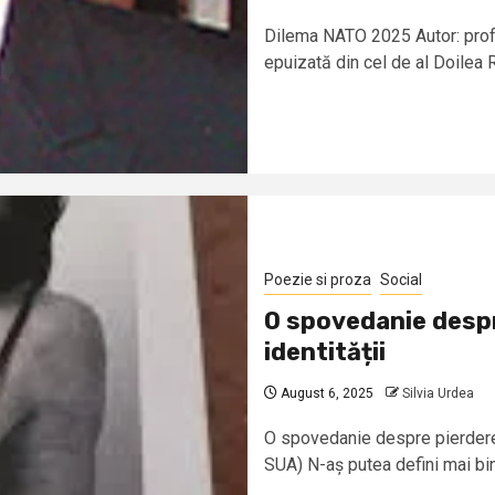
Dilema NATO 2025 Autor: prof.
epuizată din cel de al Doilea R
Poezie si proza
Social
O spovedanie despr
identității
August 6, 2025
Silvia Urdea
O spovedanie despre pierderea 
SUA) N-aș putea defini mai bine