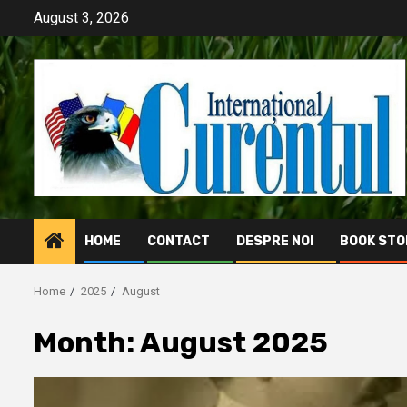
Skip
August 3, 2026
to
content
HOME
CONTACT
DESPRE NOI
BOOK STO
Home
2025
August
Month:
August 2025