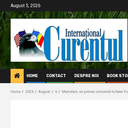
Skip
August 5, 2026
to
content
HOME
CONTACT
DESPRE NOI
BOOK STO
Home
2025
August
6
Mamdani, un primar comunist la New Yo