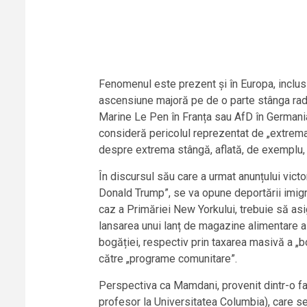
Fenomenul este prezent și în Europa, inclusiv 
ascensiune majoră pe de o parte stânga radi
Marine Le Pen în Franța sau AfD în Germania
consideră pericolul reprezentat de „extrema
despre extrema stângă, aflată, de exemplu, î
În discursul său care a urmat anunțului vict
Donald Trump”, se va opune deportării imigra
caz a Primăriei New Yorkului, trebuie să asigu
lansarea unui lanț de magazine alimentare al
bogăției, respectiv prin taxarea masivă a „bog
către „programe comunitare”.
Perspectiva ca Mamdani, provenit dintr-o fa
profesor la Universitatea Columbia), care se