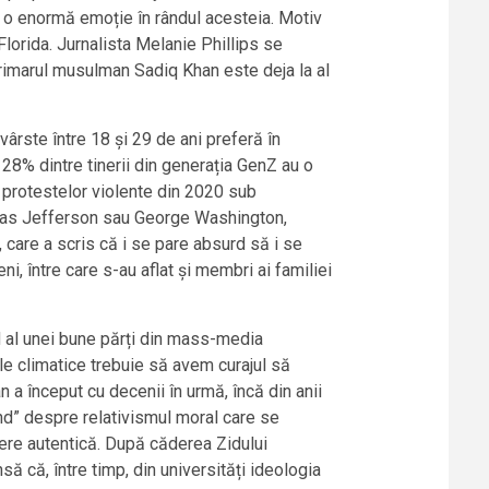
t o enormă emoție în rândul acesteia. Motiv
lorida. Jurnalista Melanie Phillips se
rimarul musulman Sadiq Khan este deja la al
ârste între 18 și 29 de ani preferă în
28% dintre tinerii din generația GenZ au o
l protestelor violente din 2020 sub
homas Jefferson sau George Washington,
, care a scris că i se pare absurd să i se
, între care s-au aflat și membri ai familiei
d al unei bune părți din mass-media
le climatice trebuie să avem curajul să
a început cu decenii în urmă, încă din anii
nd” despre relativismul moral care se
ștere autentică. După căderea Zidului
să că, între timp, din universități ideologia