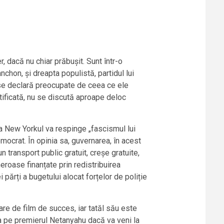
r, dacă nu chiar prăbușit. Sunt într-o
hon, și dreapta populistă, partidul lui
 se declară preocupate de ceea ce ele
tificată, nu se discută aproape deloc
sa New Yorkul va respinge „fascismul lui
mocrat. În opinia sa, guvernarea, în acest
n transport public gratuit, creșe gratuite,
eroase finanțate prin redistribuirea
 părți a bugetului alocat forțelor de poliție
e de film de succes, iar tatăl său este
ta pe premierul Netanyahu dacă va veni la