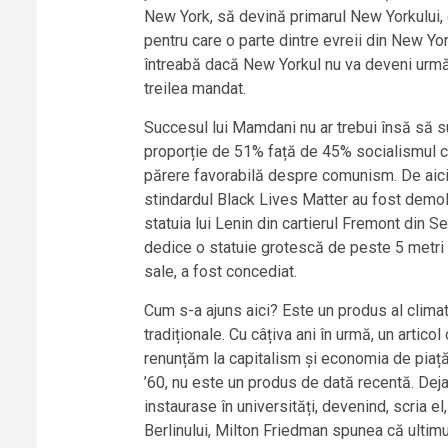
New York, să devină primarul New Yorkului, 
pentru care o parte dintre evreii din New Yo
întreabă dacă New Yorkul nu va deveni următ
treilea mandat.
Succesul lui Mamdani nu ar trebui însă să su
proporție de 51% față de 45% socialismul cap
părere favorabilă despre comunism. De aici î
stindardul Black Lives Matter au fost demol
statuia lui Lenin din cartierul Fremont din Se
dedice o statuie grotescă de peste 5 metri u
sale, a fost concediat.
Cum s-a ajuns aici? Este un produs al climat
tradiționale. Cu câțiva ani în urmă, un art
renunțăm la capitalism și economia de piață.
’60, nu este un produs de dată recentă. Dej
instaurase în universități, devenind, scria e
Berlinului, Milton Friedman spunea că ultimul