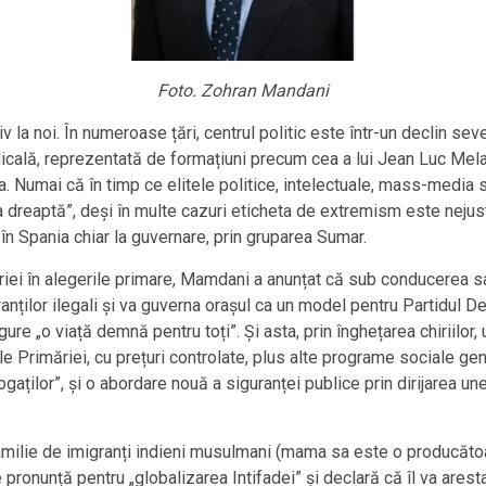
Foto. Zohran Mandani
la noi. În numeroase țări, centrul politic este într-un declin seve
cală, reprezentată de formațiuni precum cea a lui Jean Luc Melanc
. Numai că în timp ce elitele politice, intelectuale, mass-media
 dreaptă”, deși în multe cazuri eticheta de extremism este nejus
n Spania chiar la guvernare, prin gruparea Sumar.
oriei în alegerile primare, Mamdani a anunțat că sub conducerea 
nților ilegali și va guverna orașul ca un model pentru Partidul De
re „o viață demnă pentru toți”. Și asta, prin înghețarea chiriilor, u
e Primăriei, cu prețuri controlate, plus alte programe sociale gen
aților”, și o abordare nouă a siguranței publice prin dirijarea unei
milie de imigranți indieni musulmani (mama sa este o producătoar
 pronunță pentru „globalizarea Intifadei” și declară că îl va ares