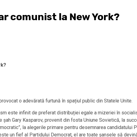
r comunist la New York?
rk?
rovocat o adevărată furtună în spațiul public din Statele Unite.
alism este infinit de preferat distribuției egale a mizeriei în soc
de șah Gary Kasparov, provenit din fosta Uniune Sovietică, la suc
democratic”, la alegerile primare pentru desemnarea candidatului
ste un fief al Partidului Democrat, el are toate șansele să devină n