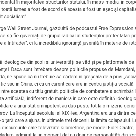
idental în majoritatea structurilor statului, în mass-media, în cor
oată lumea a fost de acord că acesta a fost un eșec și capitalis
t socialism”.
Large Wall Street Journal, găzduită de podcastul Free Expression
e să fie guvernați de grupul radical al studenților protestatari 
e a Intifadei”, ci la incredibila ignoranță juvenilă în materie de is
i ideologice din școli și universități se văd și pe platformele de i
enței. Dacă sunt întrebate despre politicile propuse de Mamdani,
pildă, ne spune că nu trebuie să cădem în greșeala de a privi „so
c sau în China, ci ca un curent care are în centru justiția socială,
dintre acestea cu titlu gratuit, politicile de combatere a schimbăr
a artificială, indiferent de maniera în care este definită ideologic
olidare a unui stat omnipotent au dus peste tot la o mizerie gene
. La începutul secolului al XIX-lea, Argentina era una dintre cel
o țară care a ajuns, în ultimele trei decenii, la limita colapsului. L
în discursurile sale televizate kilometrice, pe model Fidel Castro, 
uro, admirat la un moment dat nu doar de personalități din zona c