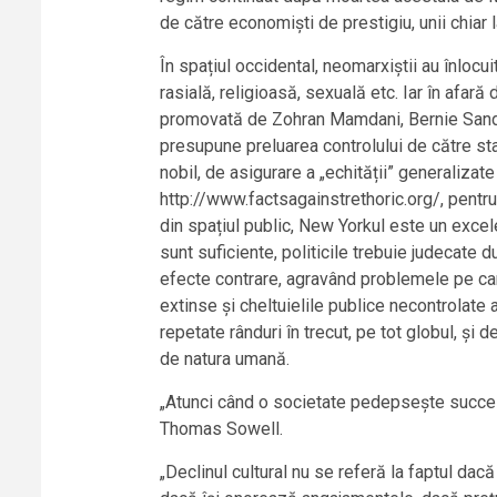
de către economiști de prestigiu, unii chiar l
În spațiul occidental, neomarxiștii au înlocu
rasială, religioasă, sexuală etc. Iar în afar
promovată de Zohran Mamdani, Bernie Sander
presupune preluarea controlului de către stat
nobil, de asigurare a „echității” generalizat
http://www.factsagainstrethoric.org/, pent
din spațiul public, New Yorkul este un excel
sunt suficiente, politicile trebuie judecate d
efecte contrare, agravând problemele pe care
extinse și cheltuielile publice necontrolate
repetate rânduri în trecut, pe tot globul, și 
de natura umană.
„Atunci când o societate pedepsește succes
Thomas Sowell.
„Declinul cultural nu se referă la faptul da