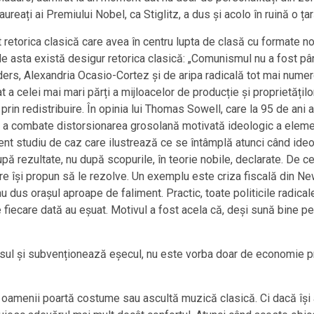
aureați ai Premiului Nobel, ca Stiglitz, a dus și acolo în ruină o 
it retorica clasică care avea în centru lupta de clasă cu formate n
ă de asta există desigur retorica clasică: „Comunismul nu a fost p
s, Alexandria Ocasio-Cortez și de aripa radicală tot mai numero
 a celei mai mari părți a mijloacelor de producție și proprietăților
e prin redistribuire. În opinia lui Thomas Sowell, care la 95 de an
ru a combate distorsionarea grosolană motivată ideologic a eleme
ent studiu de caz care ilustrează ce se întâmplă atunci când ideol
upă rezultate, nu după scopurile, în teorie nobile, declarate. De cel
 își propun să le rezolve. Un exemplu este criza fiscală din New Y
 au dus orașul aproape de faliment. Practic, toate politicile radi
de fiecare dată au eșuat. Motivul a fost acela că, deși sună bine pe
ul și subvenționează eșecul, nu este vorba doar de economie proa
că oamenii poartă costume sau ascultă muzică clasică. Ci dacă își 