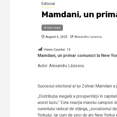
Editorial
Mamdani, un prima
8 min read
August 6, 2025
Alexandru Lazescu
Views Counter:
15
Mamdani, un primar comunist la New Yo
Autor: Alexandru Lăzescu
Succesul electoral al lui Zohran Mamdani a p
„Distribuția inegală a prosperității în capit
acest lucru.” Este reacția marelui campion 
curentului radical de stânga, „socialismul 
Yorkului. Iar cum de zeci de ani New Yorkul e