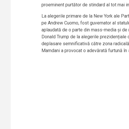
proeminent purtător de stindard al tot mai in
La alegerile primare de la New York ale Part
pe Andrew Cuomo, fost guvernator al statului 
aplaudată de o parte din mass-media și de nu
Donald Trump de la alegerile prezidențiale d
deplasare semnificativă către zona radicală 
Mamdani a provocat o adevărată furtună în sp