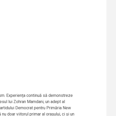
ialism. Experiența continuă să demonstreze
cesul lui Zohran Mamdani, un adept al
 Partidului Democrat pentru Primăria New
u doar viitorul primar al orașului, ci și un