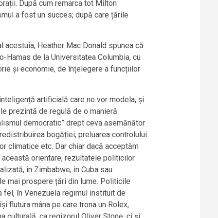
porații. După cum remarca tot Milton
mul a fost un succes; după care țările
 al acestuia, Heather Mac Donald spunea că
pro-Hamas de la Universitatea Columbia, cu
torie și economie, de înțelegere a funcțiilor
nteligență artificială care ne vor modela, și
 le prezintă de regulă de o manieră
cialismul democratic” drept ceva asemănător
 redistribuirea bogăției, preluarea controlului
ilor climatice etc. Dar chiar dacă acceptăm
 această orientare, rezultatele politicilor
ralizată, în Zimbabwe, în Cuba sau
e mai prospere țări din lume. Politicile
a fel, în Venezuela regimul instituit de
își flutura mâna pe care trona un Rolex,
ulturală, ca regizorul Oliver Stone, ci și