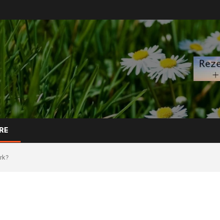
RE
rk?