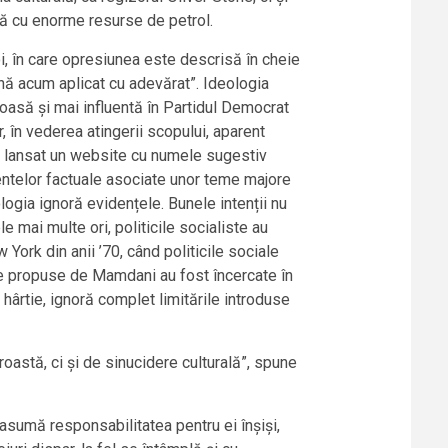
țară cu enorme resurse de petrol.
oi, în care opresiunea este descrisă în cheie
ână acum aplicat cu adevărat”. Ideologia
asă și mai influentă în Partidul Democrat
, în vederea atingerii scopului, aparent
i a lansat un website cu numele sugestiv
ntelor factuale asociate unor teme majore
ogia ignoră evidențele. Bunele intenții nu
e mai multe ori, politicile socialiste au
ork din anii ’70, când politicile sociale
cale propuse de Mamdani au fost încercate în
 hârtie, ignoră complet limitările introduse
stă, ci și de sinucidere culturală”, spune
asumă responsabilitatea pentru ei înșiși,