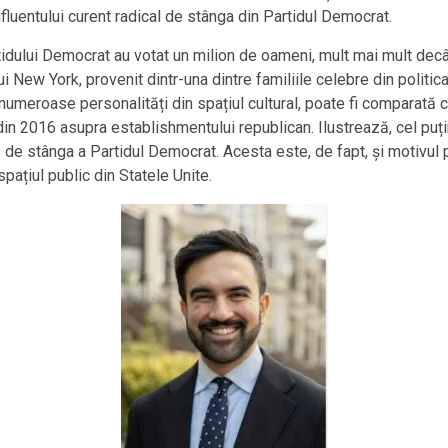
fluentului curent radical de stânga din Partidul Democrat.
idului Democrat au votat un milion de oameni, mult mai mult decât 
New York, provenit dintr-una dintre familiile celebre din politica 
meroase personalități din spațiul cultural, poate fi comparată ca 
in 2016 asupra establishmentului republican. Ilustrează, cel puțin
de stânga a Partidul Democrat. Acesta este, de fapt, și motivul p
ațiul public din Statele Unite.