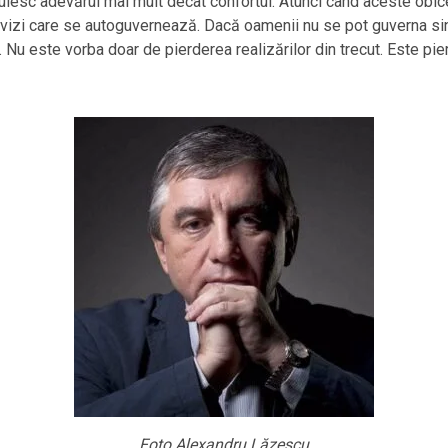
esc adevărul mai mult decât confortul. Atunci când aceste obiceiu
divizi care se autoguvernează. Dacă oamenii nu se pot guverna sin
 Nu este vorba doar de pierderea realizărilor din trecut. Este pier
Foto.Alexandru Lăzescu