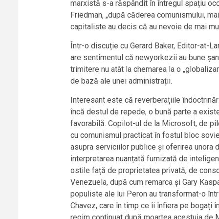
marxistă s-a răspândit în întregul spațiu occ
Friedman, „după căderea comunismului, mai t
capitaliste au decis că au nevoie de mai mul
Într-o discuție cu Gerard Baker, Editor-at-
are sentimentul că newyorkezii au bune șans
trimitere nu atât la chemarea la o „globalizar
de bază ale unei administrații.
Interesant este că reverberațiile îndoctrinări
încă destul de repede, o bună parte a exist
favorabilă. Copilot-ul de la Microsoft, de 
cu comunismul practicat în fostul bloc sovieti
asupra serviciilor publice și oferirea unora 
interpretarea nuanțată furnizată de inteligenț
ostile față de proprietatea privată, de cons
Venezuela, după cum remarca și Gary Kasparov
populiste ale lui Peron au transformat-o într-
Chavez, care în timp ce îi înfiera pe bogați 
regim continuat după moartea acestuia de Mad