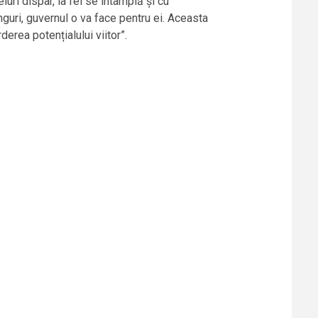
ri dispar, la fel se întâmplă și cu
guri, guvernul o va face pentru ei. Aceasta
derea potențialului viitor”.