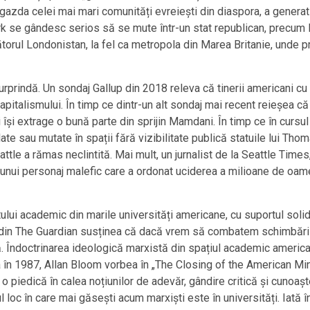
gazda celei mai mari comunități evreiești din diaspora, a genera
rk se gândesc serios să se mute într-un stat republican, precum F
orul Londonistan, la fel ca metropola din Marea Britanie, unde p
rprindă. Un sondaj Gallup din 2018 releva că tinerii americani cu v
italismului. În timp ce dintr-un alt sondaj mai recent reieșea că 
și extrage o bună parte din sprijin Mamdani. În timp ce în cursu
ate sau mutate în spații fără vizibilitate publică statuile lui T
attle a rămas neclintită. Mai mult, un jurnalist de la Seattle Times
nui personaj malefic care a ordonat uciderea a milioane de oameni
ului academic din marile universități americane, cu suportul soli
icol din The Guardian susținea că dacă vrem să combatem schimbări
 Îndoctrinarea ideologică marxistă din spațiul academic american 
a în 1987, Allan Bloom vorbea în „The Closing of the American Mi
l, o piedică în calea noțiunilor de adevăr, gândire critică și cunoa
 loc în care mai găsești acum marxiști este în universități. Iată în