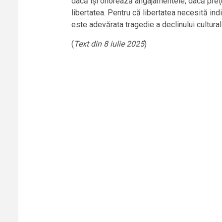
dacă își onorează angajamentele, dacă prețui
libertatea. Pentru că libertatea necesită in
este adevărata tragedie a declinului cultural.
(
Text din 8 iulie 2025
)