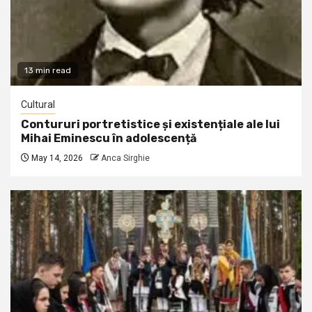
13 min read
Cultural
Contururi portretistice și existențiale ale lui
Mihai Eminescu în adolescență
May 14, 2026
Anca Sirghie