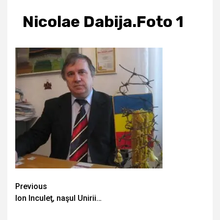
Nicolae Dabija.Foto 1
Continue
Previous
Ion Inculeţ, naşul Unirii…
Reading