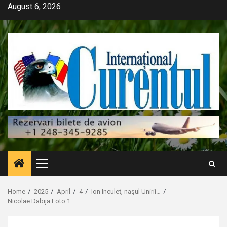
Skip
August 6, 2026
to
content
Primary
Menu
Home
2025
April
4
Ion Inculeţ, naşul Unirii…
Nicolae Dabija.Foto 1