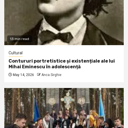
13 min read
Cultural
Contururi portretistice și existențiale ale lui
Mihai Eminescu în adolescență
May 14, 2026
Anca Sirghie