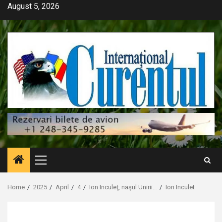
Skip
August 5, 2026
to
content
Primary
Menu
Home
2025
April
4
Ion Inculeţ, naşul Unirii…
Ion Inculet