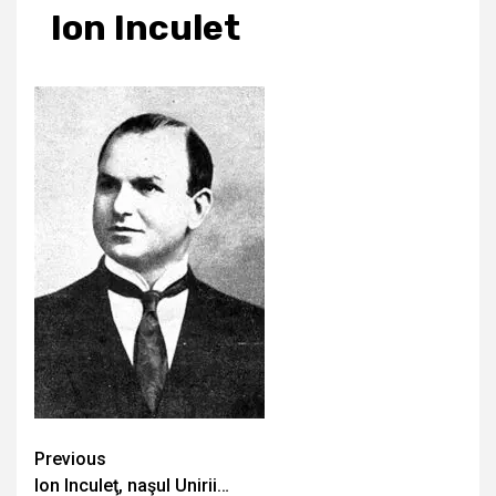
Ion Inculet
Continue
Previous
Ion Inculeţ, naşul Unirii…