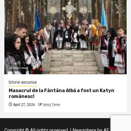
4 min read
Istorie ascunsa
Masacrul de la Fântâna Albă a fost un Katyn
românesc!
April 27, 2026
Ionuţ Ţene
Copyright © All rights reserved.
|
Newsphere
by AF themes.