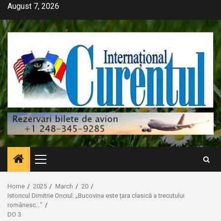
Skip
August 7, 2026
to
content
Primary
Menu
Home
2025
March
20
Istoricul Dimitrie Onciul: „Bucovina este țara clasică a trecutului
românesc…”
DO 3