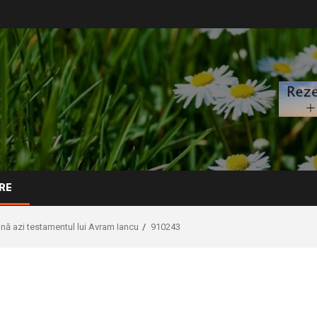
RE
sună azi testamentul lui Avram Iancu
910243