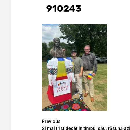
910243
Continue
Previous
Și mai trist decât în timpul său, răsună a