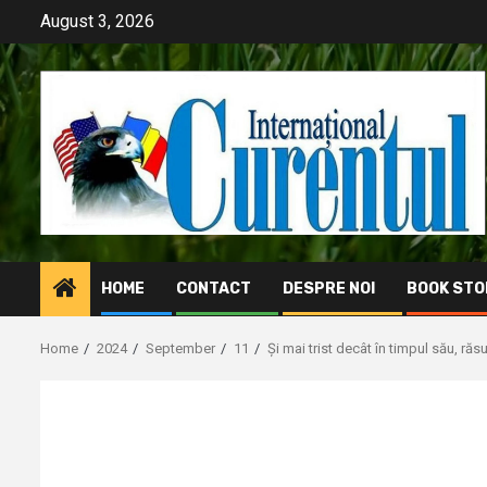
Skip
August 3, 2026
to
content
HOME
CONTACT
DESPRE NOI
BOOK STO
Home
2024
September
11
Și mai trist decât în timpul său, ră