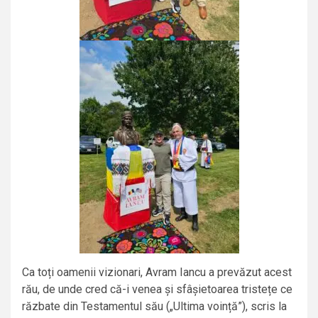
Ca toți oamenii vizionari, Avram Iancu a prevăzut acest
rău, de unde cred că-i venea și sfâșietoarea tristețe ce
răzbate din Testamentul său („Ultima voință”), scris la