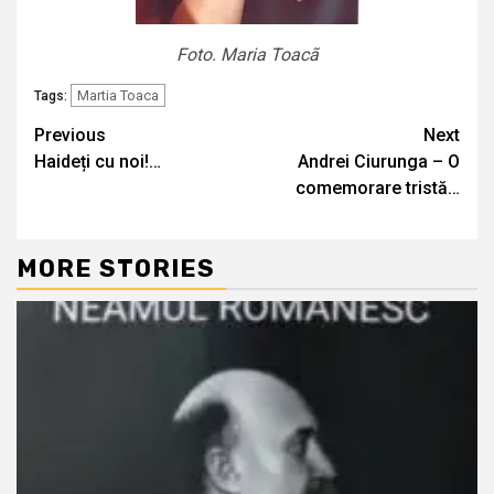
Foto. Maria Toacã
Martia Toaca
Tags:
Continue
Previous
Next
Haideți cu noi!…
Andrei Ciurunga – O
Reading
comemorare tristă…
MORE STORIES