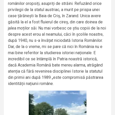
românilor oropsiți, asupriți de străini. Refuzând orice
privilegii de la statul austriac, a murit pe prispa unei
case țărănești la Baia de Criș, în Zarand. Unica avere
găsită la el a fost fluierul de cireș, din care doinea de
jalea moților săi. Nu mai vorbesc ce știu copiii de la noi
despre acest erou al neamului, căci în școlile noastre,
după 1940, nu s-a învățat niciodată Istoria Românilor.
Dar, de la o vreme, mi se pare că nici în România nu e
mai bine referitor la studierea istoriei naționale. E
incredibil ce se întâmplă în Patria noastră istorică,
dacă Academia Română bate mereu alarma, atrăgând
atenția că fără revenirea disciplinei Istorie la statutul
din primii ani după 1989 „este compromisă păstrarea
identității națiunii române.