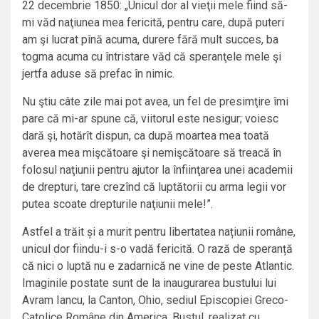
22 decembrie 1850: „Unicul dor al vieţii mele fiind să-
mi văd naţiunea mea fericită, pentru care, după puteri
am şi lucrat pînă acuma, durere fără mult succes, ba
togma acuma cu întristare văd că speranţele mele şi
jertfa aduse să prefac în nimic.
Nu ştiu câte zile mai pot avea, un fel de presimţire îmi
pare că mi-ar spune că, viitorul este nesigur; voiesc
dară şi, hotărît dispun, ca după moartea mea toată
averea mea mişcătoare şi nemişcătoare să treacă în
folosul naţiunii pentru ajutor la înfiinţarea unei academii
de drepturi, tare crezînd că luptătorii cu arma legii vor
putea scoate drepturile naţiunii mele!”.
Astfel a trăit și a murit pentru libertatea națiunii române,
unicul dor fiindu-i s-o vadă fericită. O rază de speranță
că nici o luptă nu e zadarnică ne vine de peste Atlantic.
Imaginile postate sunt de la inaugurarea bustului lui
Avram Iancu, la Canton, Ohio, sediul Episcopiei Greco-
Catolice Române din America. Bustul, realizat cu