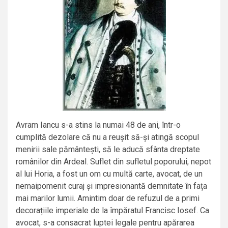
Avram Iancu s-a stins la numai 48 de ani, într-o
cumplită dezolare că nu a reușit să-și atingă scopul
menirii sale pământești, să le aducă sfânta dreptate
românilor din Ardeal. Suflet din sufletul poporului, nepot
al lui Horia, a fost un om cu multă carte, avocat, de un
nemaipomenit curaj și impresionantă demnitate în fața
mai marilor lumii. Amintim doar de refuzul de a primi
decorațiile imperiale de la împăratul Francisc Iosef. Ca
avocat, s-a consacrat luptei legale pentru apărarea