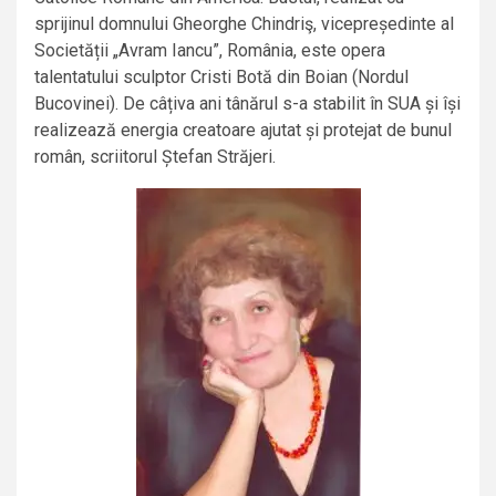
sprijinul domnului Gheorghe Chindriş, vicepreședinte al
Societății „Avram Iancu”, România, este opera
talentatului sculptor Cristi Botă din Boian (Nordul
Bucovinei). De câțiva ani tânărul s-a stabilit în SUA și își
realizează energia creatoare ajutat și protejat de bunul
român, scriitorul Ștefan Străjeri.