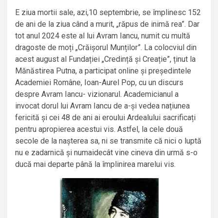
E ziua mortii sale, azi,10 septembrie, se împlinesc 152
de ani de la ziua când a murit, „răpus de inimă rea”. Dar
tot anul 2024 este al lui Avram Iancu, numit cu multă
dragoste de moți „Crăișorul Munților”. La colocviul din
acest august al Fundației „Credință și Creație”, ținut la
Mănăstirea Putna, a participat online și președintele
Academiei Române, Ioan-Aurel Pop, cu un discurs
despre Avram Iancu- vizionarul. Academicianul a
invocat dorul lui Avram Iancu de a-și vedea națiunea
fericită și cei 48 de ani ai eroului Ardealului sacrificați
pentru apropierea acestui vis. Astfel, la cele două
secole de la nașterea sa, ni se transmite că nici o luptă
nu e zadarnică și numaidecât vine cineva din urmă s-o
ducă mai departe până la împlinirea marelui vis.