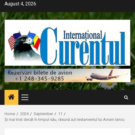
Skip
August 4, 2026
to
content
Primary
Menu
Home
2024
September
11
Și mai trist decât în timpul său, răsună azi testamentul lui Avram Iancu