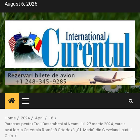
Skip
August 6, 2026
to
content
Primary
Menu
Home
2024
April
16
Parastas pentru Eroii Basarabeni ai Neamului, 27 martie 2024, care a
avut loc la Catedrala Română Ortodoxă „Sf. Maria” din Cleveland, statul
Ohio