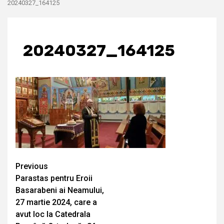
20240327_164125
20240327_164125
Continue
Previous
Parastas pentru Eroii
Reading
Basarabeni ai Neamului,
27 martie 2024, care a
avut loc la Catedrala