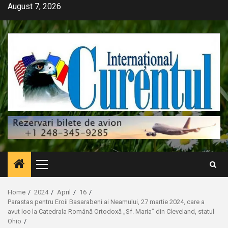
Skip
August 7, 2026
to
content
Primary
Menu
Home
2024
April
16
Parastas pentru Eroii Basarabeni ai Neamului, 27 martie 2024, care a
avut loc la Catedrala Română Ortodoxă „Sf. Maria” din Cleveland, statul
Ohio