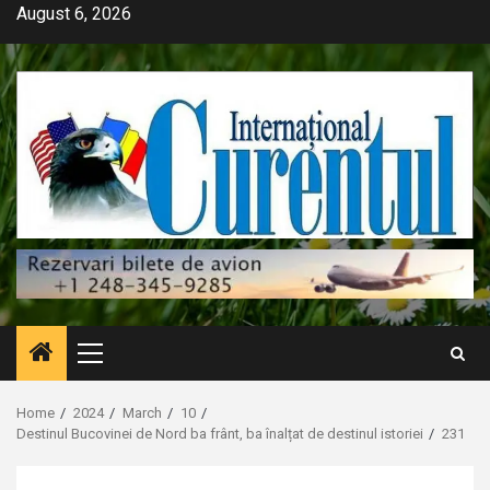
Skip
August 6, 2026
to
content
Primary
Menu
Home
2024
March
10
Destinul Bucovinei de Nord ba frânt, ba înalțat de destinul istoriei
231