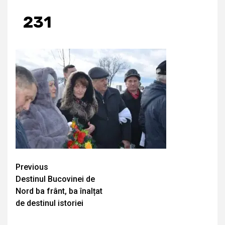
231
Continue
Previous
Destinul Bucovinei de
Reading
Nord ba frânt, ba înalțat
de destinul istoriei