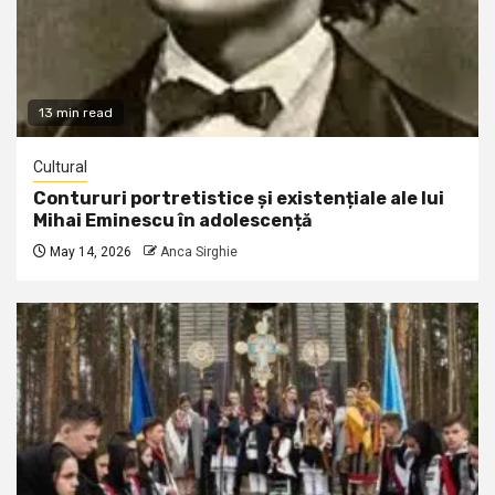
13 min read
Cultural
Contururi portretistice și existențiale ale lui
Mihai Eminescu în adolescență
May 14, 2026
Anca Sirghie