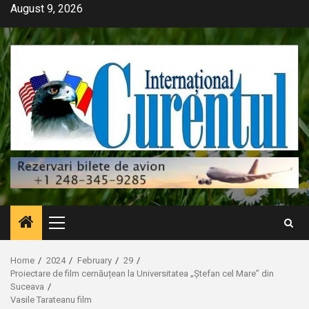
Skip
August 9, 2026
to
content
Primary
Menu
Home
2024
February
29
Proiectare de film cernăuțean la Universitatea „Ștefan cel Mare” din
Suceava
Vasile Tarateanu film