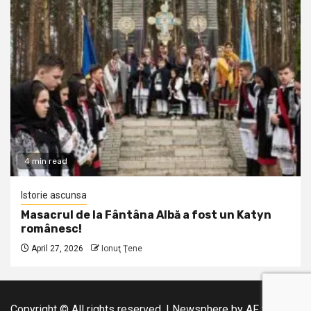
4 min read
Istorie ascunsa
Masacrul de la Fântâna Albă a fost un Katyn
românesc!
April 27, 2026
Ionuţ Ţene
Copyright © All rights reserved.
|
Newsphere
by AF themes.