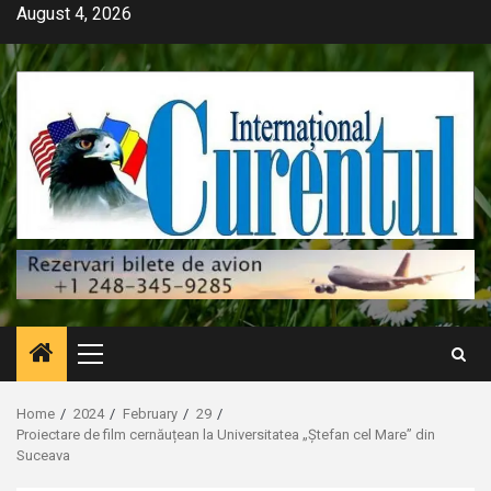
Skip
August 4, 2026
to
content
Primary
Menu
Home
2024
February
29
Proiectare de film cernăuțean la Universitatea „Ștefan cel Mare” din
Suceava