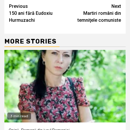
Continue
Previous
Next
150 ani fără Eudoxiu
Martiri români din
Reading
Hurmuzachi
temniţele comuniste
MORE STORIES
3 min read