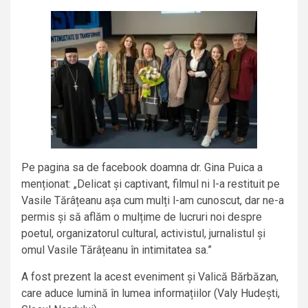
Pe pagina sa de facebook doamna dr. Gina Puica a
menționat: „Delicat și captivant, filmul ni l-a restituit pe
Vasile Tărâțeanu așa cum mulți l-am cunoscut, dar ne-a
permis și să aflăm o mulțime de lucruri noi despre
poetul, organizatorul cultural, activistul, jurnalistul și
omul Vasile Tărâțeanu în intimitatea sa.”
A fost prezent la acest eveniment și Valică Bărbăzan,
care aduce lumină în lumea informațiilor (Valy Hudești,