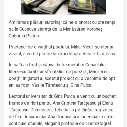
Am rămas plăcuți surprinși că ne-a onorat cu prezența
sa la Suceava stareța de la Manăstirea Voroneț
Gabriela Platon.
Prietenul de o viață al poetului, Mihai Vicol, scriitor și
ziarist, a vorbit printre lacrimi despre Vasile Tarâțeanu.
În sală au fost și câțiva dintre membrii Cenaclului
literar-cultural transfrontalier de poezie „Mașina cu
poeți”. Inițiatori ai acestui proiect cu o vechime de opt
ani au fost Vasile Tărâțeanu și Gina Puica.
Lectorul universitar, dr. Gina Puica, a venit cu un buchet
frumos de flori pentru Ana Cristina Tarâțeanu și Elena
Tărâțeanu. Dumneaei a felicitat-o pe tânăra regizoare
de film documentar Ana Cristina și a îndemnat-o să-si
continuie studiile, alegând profesia de cinematograf.