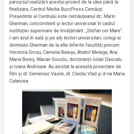
parcursul realizării acestui proiect de la idee până la
finalizare, Centrul Media BuccPress Cernăuți.
Președinte al Centrului este cernăuțeanul dc. Marin
Gherman, concomitent și lector universitar în cadrul
instituției superioare de învățământ „Stefan cel Mare”.
I-am avut în sală și pe alți lectori universitari, colegi ai
domnului Gherman de la alte diferite facultăți precum
Veronica Grosu, Camelia Baieșu, Anatol Melega, Ana
Maria Boreș, Marian Socolic, doctoranții Iulian Dascalu
și Ioana Andrioaie. Au asistat la această proiectare de
film și dl. Semeniuc Vasile, dl. Claidiu Vlad și d-na Maria
Calancea.