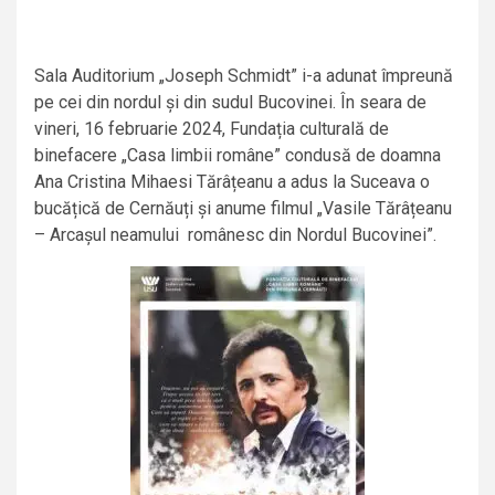
Sala Auditorium „Joseph Schmidt” i-a adunat împreună
pe cei din nordul și din sudul Bucovinei. În seara de
vineri, 16 februarie 2024, Fundația culturală de
binefacere „Casa limbii române” condusă de doamna
Ana Cristina Mihaesi Tărâțeanu a adus la Suceava o
bucățică de Cernăuți și anume filmul „Vasile Tărâțeanu
– Arcașul neamului românesc din Nordul Bucovinei”.