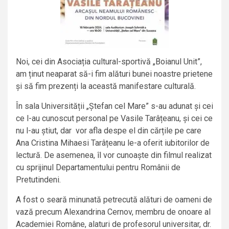
Noi, cei din Asociația cultural-sportivă „Boianul Unit”,
am ținut neaparat să-i fim alături bunei noastre prietene
și să fim prezenți la această manifestare culturală.
În sala Universității „Ștefan cel Mare” s-au adunat și cei
ce l-au cunoscut personal pe Vasile Tarâțeanu, și cei ce
nu l-au știut, dar vor afla despe el din cărțile pe care
Ana Cristina Mihaesi Tarâțeanu le-a oferit iubitorilor de
lectură. De asemenea, îl vor cunoaște din filmul realizat
cu sprijinul Departamentului pentru Românii de
Pretutindeni.
A fost o seară minunată petrecută alături de oameni de
vază precum Alexandrina Cernov, membru de onoare al
Academiei Române, alaturi de profesorul universitar, dr.