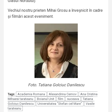
Glasul Nordului).
Vechiul nostru prieten Mihai Grosu a înveșnicit în cadre
și filmări acest eveniment.
Foto. Tatiana Golciuc Danilescu
Academia Romana
Alexandrina Cernov
Ana Cristina
Tags:
Mihaesi tarateanu
Boianul Unit
film
suceava
Tatiana
Golciuc Danilescu
Universitatea "Stefan cel Mare"
Vasile
tarateanu