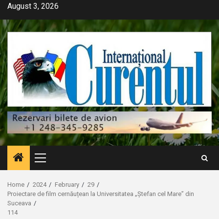
Skip
August 3, 2026
to
content
Primary
Menu
Home
2024
February
29
Proiectare de film cernăuțean la Universitatea „Ștefan cel Mare” din
Suceava
114