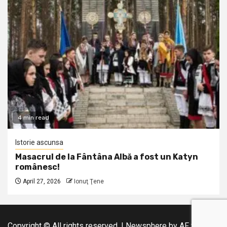
4 min read
Istorie ascunsa
Masacrul de la Fântâna Albă a fost un Katyn
românesc!
April 27, 2026
Ionuţ Ţene
Copyright © All rights reserved.
|
Newsphere
by AF themes.