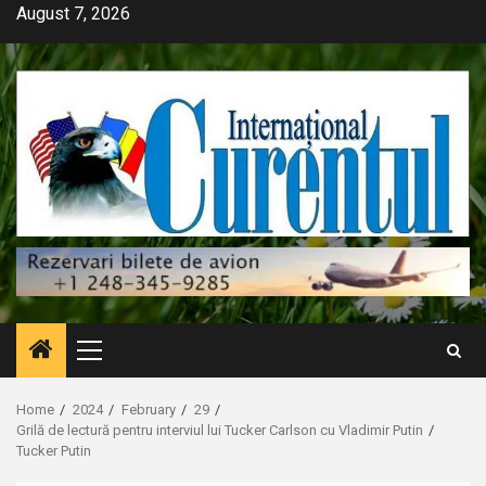
Skip
August 7, 2026
to
content
Primary
Menu
Home
2024
February
29
Grilă de lectură pentru interviul lui Tucker Carlson cu Vladimir Putin
Tucker Putin