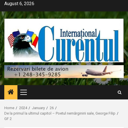
Skip
August 6, 2026
to
content
Primary
Menu
Home
2024
January
26
De la primul la ultimul capitol – Poetul nemărginirii sale, George Filip
GF 2