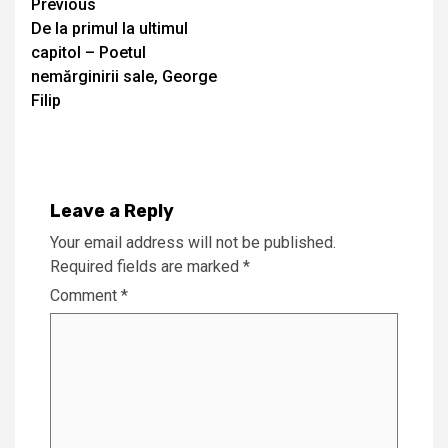
Continue
Previous
De la primul la ultimul
Reading
capitol – Poetul
nemărginirii sale, George
Filip
Leave a Reply
Your email address will not be published.
Required fields are marked
*
Comment
*