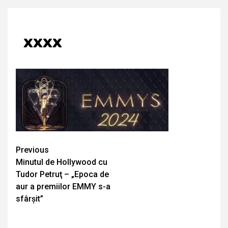
xxxx
Continue
Previous
Minutul de Hollywood cu
Reading
Tudor Petruţ – „Epoca de
aur a premiilor EMMY s-a
sfârșit”