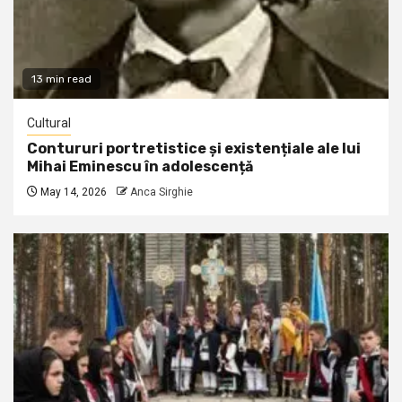
13 min read
Cultural
Contururi portretistice și existențiale ale lui
Mihai Eminescu în adolescență
May 14, 2026
Anca Sirghie