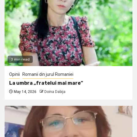
3 min read
Opinii
Romanii din jurul Romaniei
La umbra „fratelui mai mare”
May 14, 2026
Doina Dabija