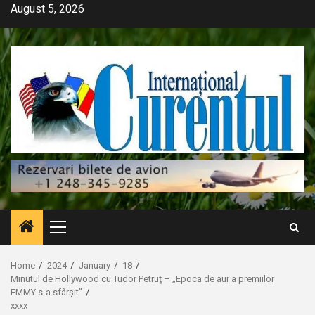
Skip
August 5, 2026
to
content
Primary
Menu
Home
2024
January
18
Minutul de Hollywood cu Tudor Petruţ – „Epoca de aur a premiilor
EMMY s-a sfârșit”
xxxx