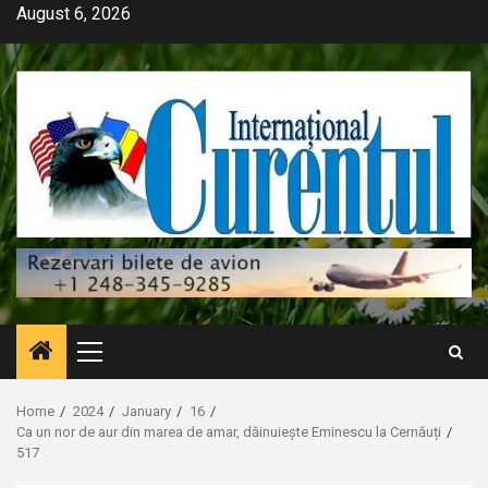
Skip
August 6, 2026
to
content
Primary
Menu
Home
2024
January
16
Ca un nor de aur din marea de amar, dăinuiește Eminescu la Cernăuți
517