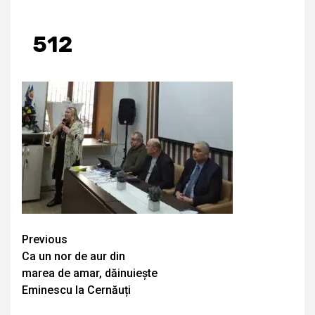
512
Continue
Previous
Ca un nor de aur din
Reading
marea de amar, dăinuiește
Eminescu la Cernăuți