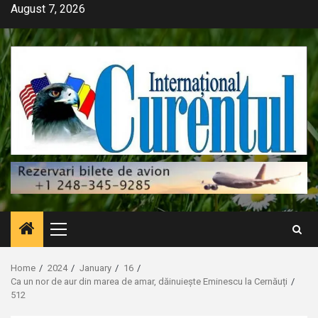
Skip
August 7, 2026
to
content
Primary
Menu
Home
2024
January
16
Ca un nor de aur din marea de amar, dăinuiește Eminescu la Cernăuți
512