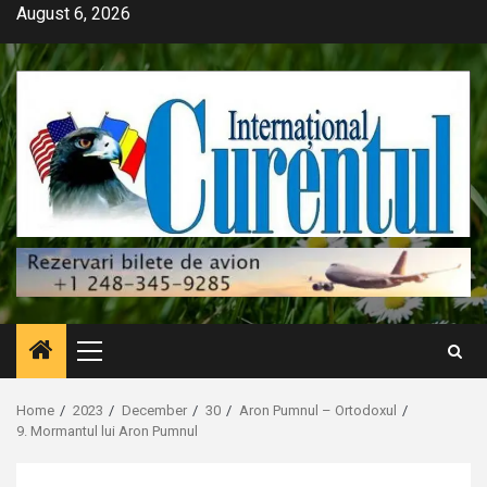
Skip
August 6, 2026
to
content
Primary
Menu
Home
2023
December
30
Aron Pumnul – Ortodoxul
9. Mormantul lui Aron Pumnul