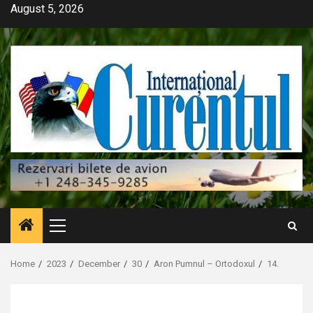
Skip
August 5, 2026
to
content
Primary
Menu
Home
2023
December
30
Aron Pumnul – Ortodoxul
14.