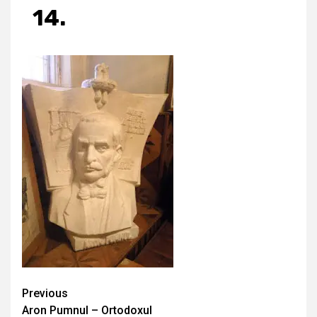
14.
Continue
Previous
Aron Pumnul – Ortodoxul