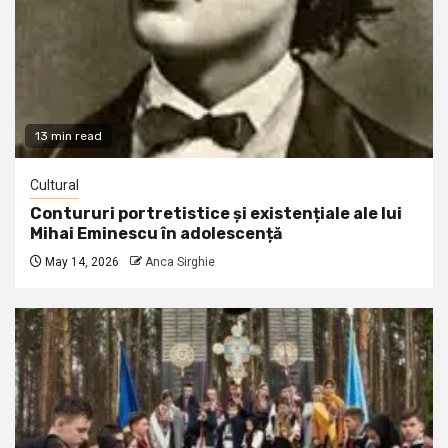
13 min read
Cultural
Contururi portretistice și existențiale ale lui
Mihai Eminescu în adolescență
May 14, 2026
Anca Sirghie