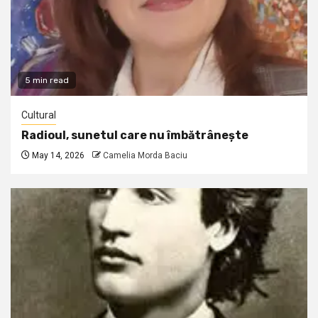
5 min read
Cultural
Radioul, sunetul care nu îmbătrânește
May 14, 2026
Camelia Morda Baciu