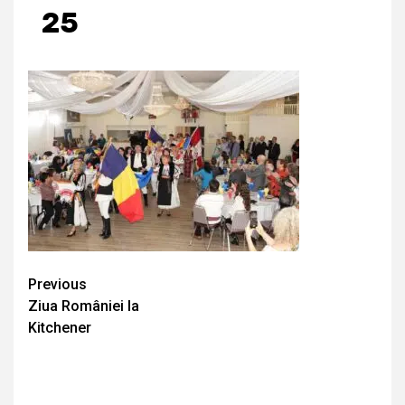
25
Continue
Previous
Ziua României la
Reading
Kitchener