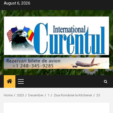
Skip
August 6, 2026
to
content
Primary
Menu
Home
2023
December
1
Ziua României la Kitchener
25