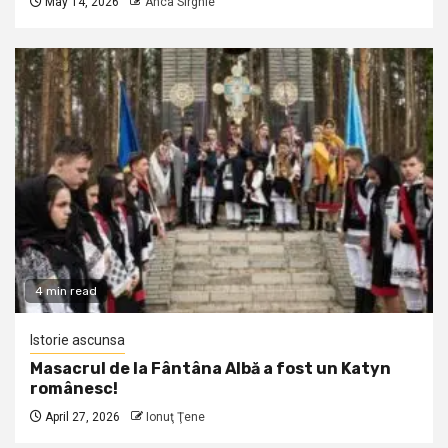
May 14, 2026
Anca Sirghie
4 min read
Istorie ascunsa
Masacrul de la Fântâna Albă a fost un Katyn
românesc!
April 27, 2026
Ionuţ Ţene